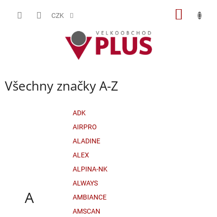
Přejít
NÁKUP
na
CZK
obsah
KOŠÍK
Všechny značky A-Z
ADK
AIRPRO
ALADINE
ALEX
ALPINA-NK
ALWAYS
A
AMBIANCE
AMSCAN