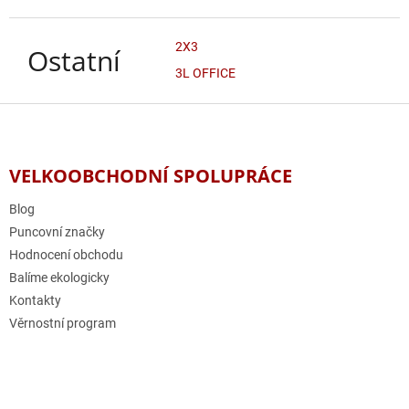
2X3
Ostatní
3L OFFICE
Z
á
p
a
VELKOOBCHODNÍ SPOLUPRÁCE
t
í
Blog
Puncovní značky
Hodnocení obchodu
Balíme ekologicky
Kontakty
Věrnostní program