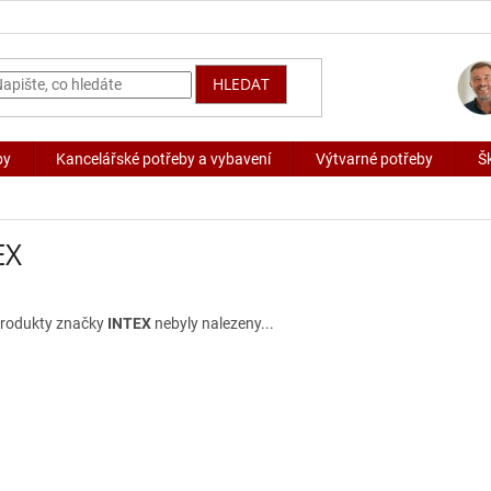
HLEDAT
by
Kancelářské potřeby a vybavení
Výtvarné potřeby
Š
EX
rodukty značky
INTEX
nebyly nalezeny...