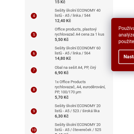
15 Kč
Sešity školní ECONOMY 40
listů - A5 / linka / 544
12,40 Kč
Použív
Office products, plastový
rychlovazač A4 cena za 1 kus
analýze
5,50 Kč
použite
Sešity školní ECONOMY 60
listů - A5 / linka / 564
Nast
14,80 Kč
Obal na sešit A4, PP, čirý
6,90 Kč
1x Office Products
rychlovazač, A4, euroděrování,
PP, 100/170 μm
5,70 Kč
Sešity školní ECONOMY 20
listů - A5 / 523 / široká lika
6,30 Kč
Sešity školní ECONOMY 20
listů - A5 / čtevereček / 525