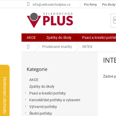
Přejít
info@velkoobchodplus.cz
Pro firmy
Pro školy
na
obsah
AKCE
Zpátky do školy
Psací a kreslící potře
Domů
Prodávané značky
INTEX
P
INT
o
Přeskočit
s
Kategorie
kategorie
t
r
Žádné p
Hodnocení obchodu
AKCE
a
Zpátky do školy
n
n
Psací a kreslící potřeby
í
Kancelářské potřeby a vybavení
p
Výtvarné potřeby
a
Školní potřeby