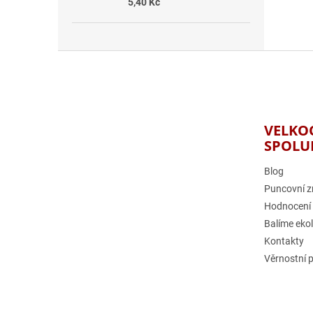
5,40 Kč
Z
á
p
a
t
VELKO
í
SPOLU
Blog
Puncovní z
Hodnocení
Balíme eko
Kontakty
Věrnostní 