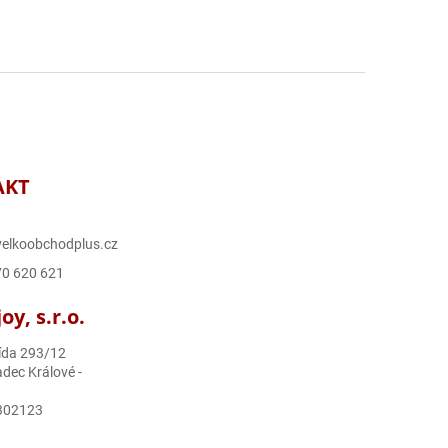
AKT
elkoobchodplus.cz
70 620 621
y, s.r.o.
ída 293/12
dec Králové -
302123