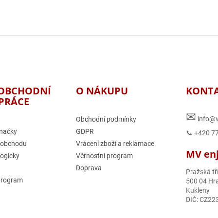
OBCHODNÍ
O NÁKUPU
KONT
PRÁCE
✉
info@v
Obchodní podmínky
načky
GDPR
📞 +420 7
 obchodu
Vrácení zboží a reklamace
MV enjo
logicky
Věrnostní program
Doprava
Pražská tř
program
500 04 Hra
Kukleny
DIČ: CZ22