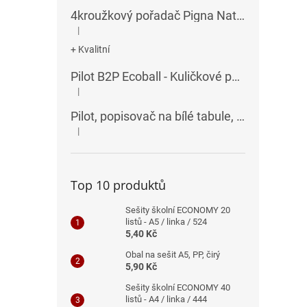
4kroužkový pořadač Pigna Nature Flowers - A4, 35 mm, mix motivů
|
Hodnocení produktu je 5 z 5 hvězdiček.
+ Kvalitní
Pilot B2P Ecoball - Kuličkové pero
|
Hodnocení produktu je 5 z 5 hvězdiček.
Pilot, popisovač na bílé tabule, seříznutý hrot, V-Board Master Chisel
|
Hodnocení produktu je 5 z 5 hvězdiček.
Top 10 produktů
Sešity školní ECONOMY 20
listů - A5 / linka / 524
5,40 Kč
Obal na sešit A5, PP, čirý
5,90 Kč
Sešity školní ECONOMY 40
listů - A4 / linka / 444