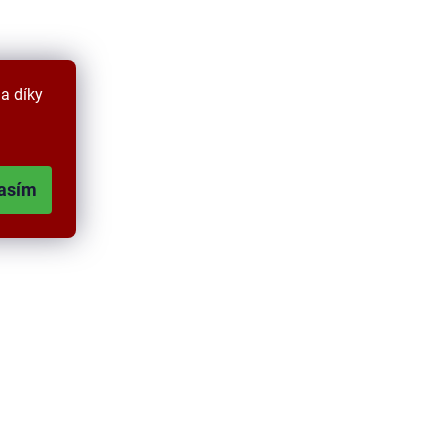
a díky
asím