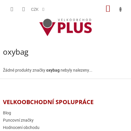
Přejít
NÁKUP
na
CZK
obsah
KOŠÍK
oxybag
Žádné produkty značky
oxybag
nebyly nalezeny...
Z
á
p
a
VELKOOBCHODNÍ SPOLUPRÁCE
t
í
Blog
Puncovní značky
Hodnocení obchodu