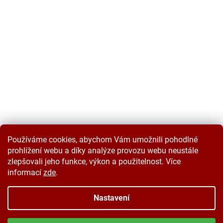
Používáme cookies, abychom Vám umožnili pohodlné
prohlížení webu a díky analýze provozu webu neustále
zlepšovali jeho funkce, výkon a použitelnost. Více
informací
zde
.
Vytvořil Shoptet
Nastavení
Copyright 2026
Velkoobchodplus.cz
. Všechna práva vyhrazena.