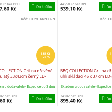
90 Kč bez DPH
445,50 Kč bez DPH
Do košíku
Do 
7,60 Kč
539,10 Kč
Kód:
ED-291662CERN
Kód:
ED
385 Kč
1
–25 %
COLLECTION Gril na dřevěné
BBQ COLLECTION Gril na d
kulatý 33x43cm černý ED-
uhlí skládací 46 x 37 cm ED
62cern
em u dodavatele - Expedice do 3 dnů
Skladem u dodavatele - Expedice
 Kč bez DPH
740 Kč bez DPH
Do košíku
Do 
60 Kč
895,40 Kč