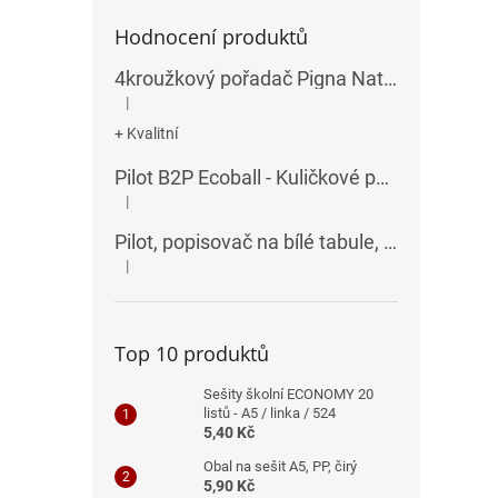
Hodnocení produktů
4kroužkový pořadač Pigna Nature Flowers - A4, 35 mm, mix motivů
|
Hodnocení produktu je 5 z 5 hvězdiček.
+ Kvalitní
Pilot B2P Ecoball - Kuličkové pero
|
Hodnocení produktu je 5 z 5 hvězdiček.
Pilot, popisovač na bílé tabule, seříznutý hrot, V-Board Master Chisel
|
Hodnocení produktu je 5 z 5 hvězdiček.
Top 10 produktů
Sešity školní ECONOMY 20
listů - A5 / linka / 524
5,40 Kč
Obal na sešit A5, PP, čirý
5,90 Kč