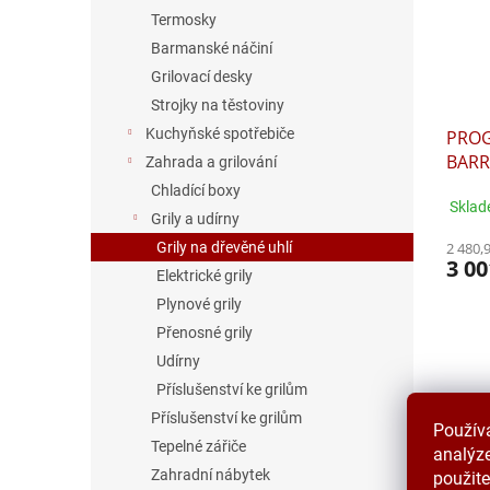
Termosky
Barmanské náčiní
Grilovací desky
Strojky na těstoviny
Kuchyňské spotřebiče
PROG
BARR
Zahrada a grilování
Chladící boxy
Sklad
Grily a udírny
Grily na dřevěné uhlí
2 480,
3 00
Elektrické grily
Plynové grily
Přenosné grily
Udírny
Příslušenství ke grilům
Příslušenství ke grilům
Použív
Tepelné zářiče
analýze
Zahradní nábytek
použite