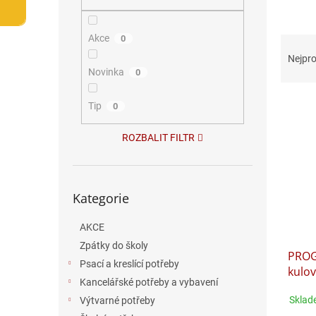
n
e
l
Ř
Akce
0
a
Nejpro
z
Novinka
0
e
V
n
Tip
0
ý
í
p
p
ROZBALIT FILTR
i
r
s
o
p
d
Přeskočit
r
u
Kategorie
kategorie
o
k
d
t
AKCE
u
ů
Zpátky do školy
PROG
k
Psací a kreslící potřeby
kulo
t
Kancelářské potřeby a vybavení
ů
Sklad
Výtvarné potřeby