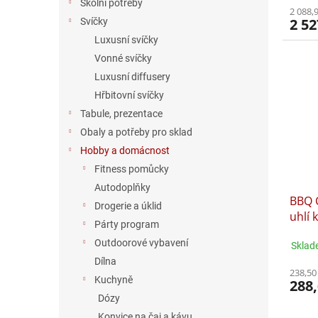
Školní potřeby
2 088,
2 52
Svíčky
Luxusní svíčky
Vonné svíčky
Luxusní diffusery
Hřbitovní svíčky
Tabule, prezentace
Obaly a potřeby pro sklad
Hobby a domácnost
Fitness pomůcky
Autodoplňky
BBQ 
Drogerie a úklid
uhlí 
Párty program
2916
Outdoorové vybavení
Sklad
Dílna
238,50
Kuchyně
288,
Dózy
Konvice na čaj a kávu