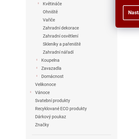
Květináče
Ohniště
Nast
Vařiče
Zahradní dekorace
Zahradní osvětlení
Skleníky a pařeniště
Zahradní nářadí
Koupelna
Zavazadla
Domácnost
Velikonoce
Vánoce
Svatební produkty
Recyklované ECO produkty
Dárkový poukaz
Značky