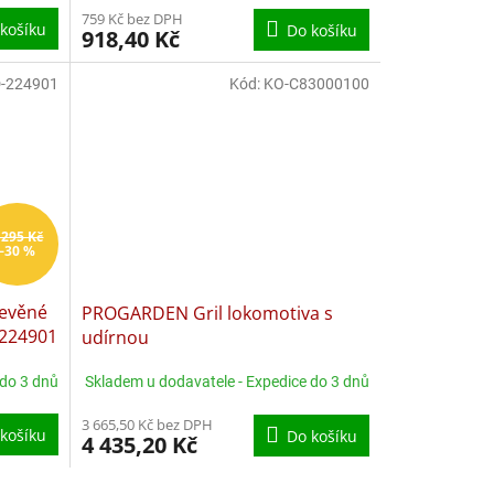
759 Kč bez DPH
košíku
Do košíku
918,40 Kč
-224901
Kód:
KO-C83000100
 295 Kč
–30 %
řevěné
PROGARDEN Gril lokomotiva s
-224901
udírnou
 do 3 dnů
Skladem u dodavatele - Expedice do 3 dnů
3 665,50 Kč bez DPH
košíku
Do košíku
4 435,20 Kč