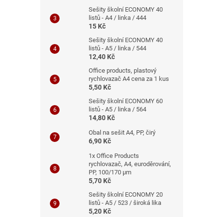
Sešity školní ECONOMY 40
listů - A4 / linka / 444
15 Kč
Sešity školní ECONOMY 40
listů - A5 / linka / 544
12,40 Kč
Office products, plastový
rychlovazač A4 cena za 1 kus
5,50 Kč
Sešity školní ECONOMY 60
listů - A5 / linka / 564
14,80 Kč
Obal na sešit A4, PP, čirý
6,90 Kč
1x Office Products
rychlovazač, A4, euroděrování,
PP, 100/170 μm
5,70 Kč
Sešity školní ECONOMY 20
listů - A5 / 523 / široká lika
5,20 Kč