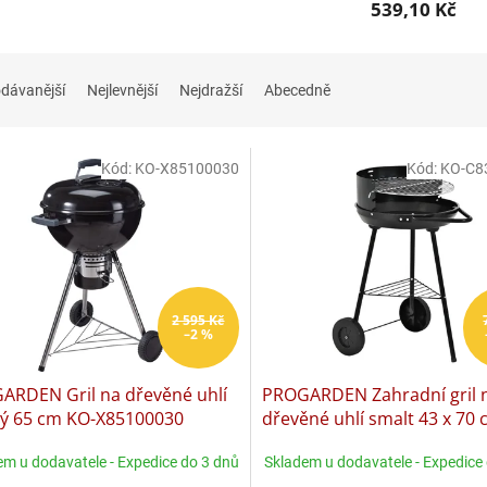
539,10 Kč
dávanější
Nejlevnější
Nejdražší
Abecedně
Kód:
KO-X85100030
Kód:
KO-C8
2 595 Kč
–2 %
ARDEN Gril na dřevěné uhlí
PROGARDEN Zahradní gril 
vý 65 cm KO-X85100030
dřevěné uhlí smalt 43 x 70
C83000560
em u dodavatele - Expedice do 3 dnů
Skladem u dodavatele - Expedice