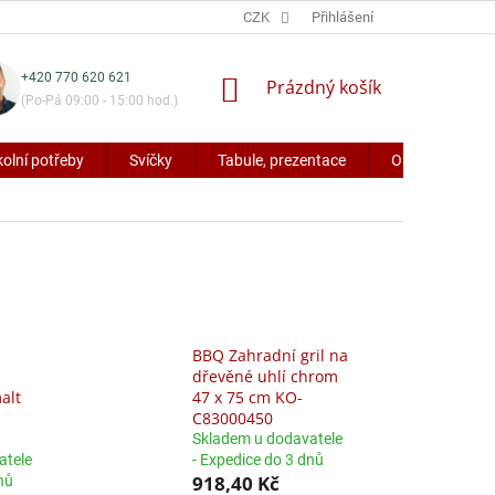
CZK
Přihlášení
+420 770 620 621
NÁKUPNÍ
Prázdný košík
(Po-Pá 09:00 - 15:00 hod.)
KOŠÍK
kolní potřeby
Svíčky
Tabule, prezentace
Obaly a potřeb
BBQ Zahradní gril na
a
dřevěné uhlí chrom
alt
47 x 75 cm KO-
C83000450
Skladem u dodavatele
atele
- Expedice do 3 dnů
918,40 Kč
nů