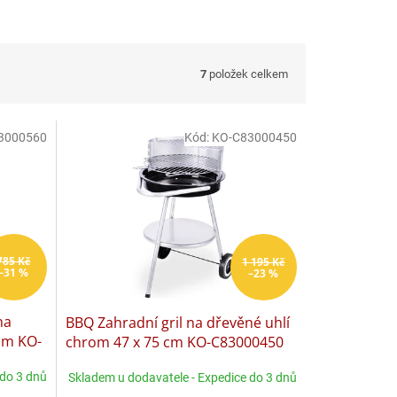
7
položek celkem
3000560
Kód:
KO-C83000450
785 Kč
1 195 Kč
–31 %
–23 %
na
BBQ Zahradní gril na dřevěné uhlí
 cm KO-
chrom 47 x 75 cm KO-C83000450
 do 3 dnů
Skladem u dodavatele - Expedice do 3 dnů