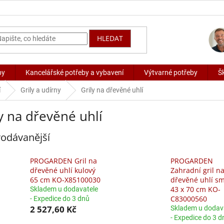
HLEDAT
by
Kancelářské potřeby a vybavení
Výtvarné potřeby
Š
í
Grily a udírny
Grily na dřevěné uhlí
y na dřevěné uhlí
odávanější
PROGARDEN Gril na
PROGARDEN
dřevěné uhlí kulový
Zahradní gril n
65 cm KO-X85100030
dřevěné uhlí sm
43 x 70 cm KO-
Skladem u dodavatele
C83000560
- Expedice do 3 dnů
2 527,60 Kč
Skladem u dodav
- Expedice do 3 d