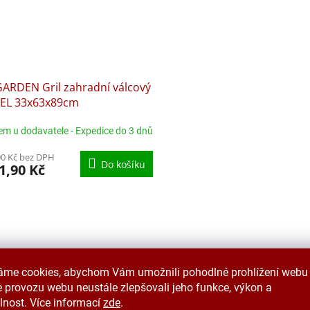
ARDEN Gril zahradní válcový
EL 33x63x89cm
em u dodavatele - Expedice do 3 dnů
90 Kč bez DPH
Do košíku
1,90 Kč
O
v
l
á
d
a
áme cookies, abychom Vám umožnili pohodlné prohlížení webu 
c
 provozu webu neustále zlepšovali jeho funkce, výkon a
í
lnost. Více informací
zde
.
p