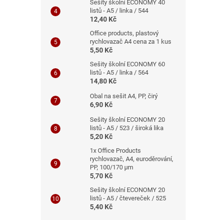
Sešity školní ECONOMY 40
listů - A5 / linka / 544
12,40 Kč
Office products, plastový
rychlovazač A4 cena za 1 kus
5,50 Kč
Sešity školní ECONOMY 60
listů - A5 / linka / 564
14,80 Kč
Obal na sešit A4, PP, čirý
6,90 Kč
Sešity školní ECONOMY 20
listů - A5 / 523 / široká lika
5,20 Kč
1x Office Products
rychlovazač, A4, euroděrování,
PP, 100/170 μm
5,70 Kč
Sešity školní ECONOMY 20
listů - A5 / čtevereček / 525
5,40 Kč