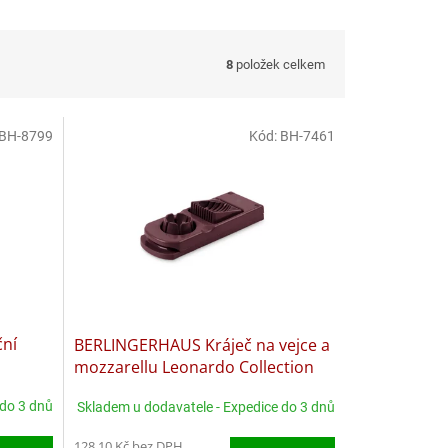
8
položek celkem
BH-8799
Kód:
BH-7461
ní
BERLINGERHAUS Kráječ na vejce a
mozzarellu Leonardo Collection
BH-7461
 do 3 dnů
Skladem u dodavatele - Expedice do 3 dnů
128,10 Kč bez DPH