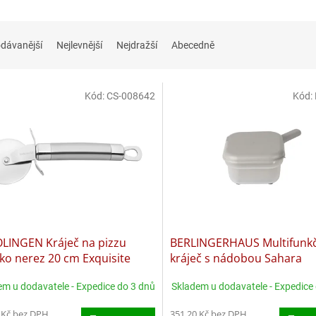
dávanější
Nejlevnější
Nejdražší
Abecedně
Kód:
CS-008642
Kód:
OLINGEN Kráječ na pizzu
BERLINGERHAUS Multifunkč
ko nerez 20 cm Exquisite
kráječ s nádobou Sahara
Collection BH-8799
em u dodavatele - Expedice do 3 dnů
Skladem u dodavatele - Expedice
 Kč bez DPH
351,20 Kč bez DPH