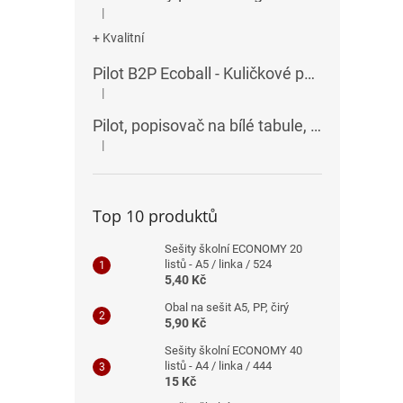
|
Hodnocení produktu je 5 z 5 hvězdiček.
+ Kvalitní
Pilot B2P Ecoball - Kuličkové pero
|
Hodnocení produktu je 5 z 5 hvězdiček.
Pilot, popisovač na bílé tabule, seříznutý hrot, V-Board Master Chisel
|
Hodnocení produktu je 5 z 5 hvězdiček.
Top 10 produktů
Sešity školní ECONOMY 20
listů - A5 / linka / 524
5,40 Kč
Obal na sešit A5, PP, čirý
5,90 Kč
Sešity školní ECONOMY 40
listů - A4 / linka / 444
15 Kč