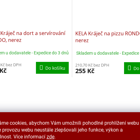
Kráječ na dort a servírování
KELA Kráječ na pizzu ROND
O, nerez
nerez
em u dodavatele - Expedice do 3 dnů
Skladem u dodavatele - Expedice
 Kč bez DPH
210,70 Kč bez DPH
Do košíku
Do
 Kč
255 Kč
O
v
l
á
d
a
c
áme cookies, abychom Vám umožnili pohodlné prohlížení webu 
í
 provozu webu neustále zlepšovali jeho funkce, výkon a
p
lnost. Více informací
zde
.
r