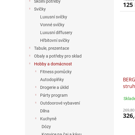
Školní potřeby
125
Svíčky
Luxusní svíčky
Vonné svíčky
Luxusní diffusery
Hřbitovní svíčky
Tabule, prezentace
Obaly a potřeby pro sklad
Hobby a domácnost
Fitness pomůcky
BERG
Autodoplňky
stru
Drogerie a úklid
Párty program
Sklad
Outdoorové vybavení
269,80
Dílna
326,
Kuchyně
Dózy
Konvice na čaj a kávu