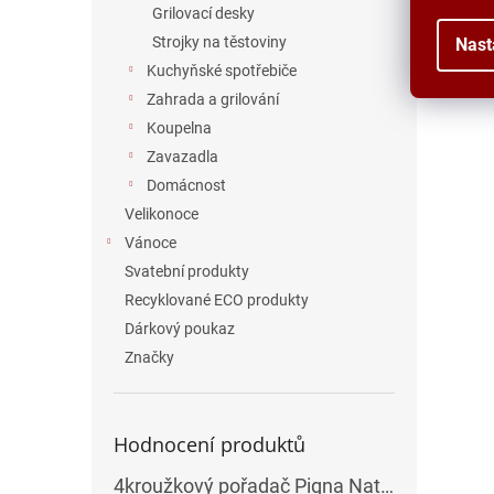
Grilovací desky
Strojky na těstoviny
Nast
Kuchyňské spotřebiče
Zahrada a grilování
Koupelna
Zavazadla
Domácnost
Velikonoce
Vánoce
Svatební produkty
Recyklované ECO produkty
Dárkový poukaz
Značky
Hodnocení produktů
4kroužkový pořadač Pigna Nature Flowers - A4, 35 mm, mix motivů