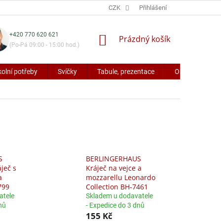
CZK
Přihlášení
+420 770 620 621
NÁKUPNÍ
Prázdný košík
(Po-Pá 09:00 - 15:00 hod.)
KOŠÍK
kolní potřeby
Svíčky
Tabule, prezentace
Obaly a potřeb
S
BERLINGERHAUS
ječ s
Kráječ na vejce a
a
mozzarellu Leonardo
799
Collection BH-7461
atele
Skladem u dodavatele
nů
- Expedice do 3 dnů
155 Kč