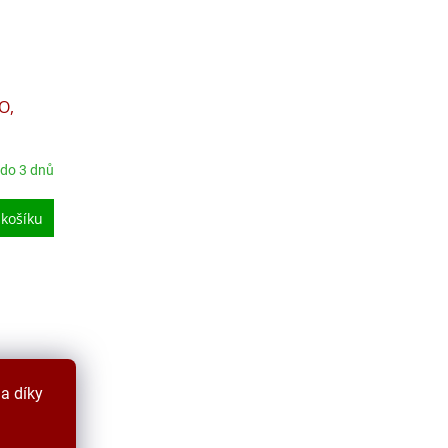
O,
 do 3 dnů
 košíku
a díky