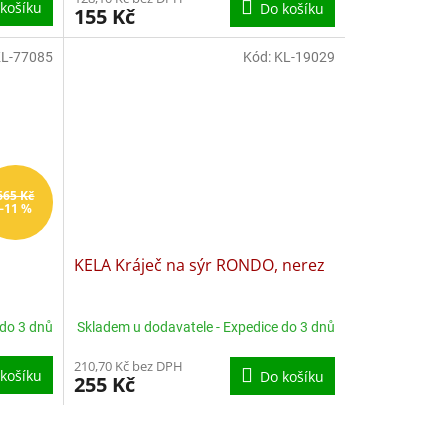
košíku
Do košíku
155 Kč
L-77085
Kód:
KL-19029
665 Kč
–11 %
KELA Kráječ na sýr RONDO, nerez
 do 3 dnů
Skladem u dodavatele - Expedice do 3 dnů
210,70 Kč bez DPH
košíku
Do košíku
255 Kč