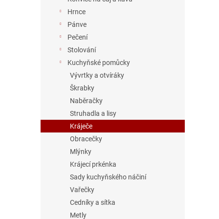
Hrnce
Pánve
Pečení
Stolování
Kuchyňské pomůcky
Vývrtky a otvíráky
Škrabky
Naběračky
Struhadla a lisy
Kráječe
Obracečky
Mlýnky
Krájecí prkénka
Sady kuchyňského náčiní
Vařečky
Cedníky a sítka
Metly