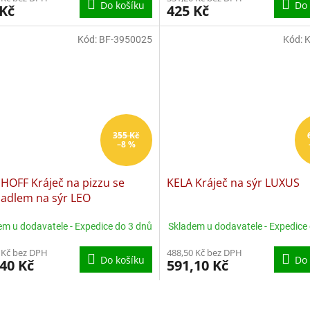
Do košíku
Do 
 Kč
425 Kč
Kód:
BF-3950025
Kód:
K
355 Kč
–8 %
HOFF Kráječ na pizzu se
KELA Kráječ na sýr LUXUS
hadlem na sýr LEO
em u dodavatele - Expedice do 3 dnů
Skladem u dodavatele - Expedice
 Kč bez DPH
488,50 Kč bez DPH
Do košíku
Do 
40 Kč
591,10 Kč