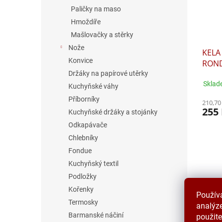
Paličky na maso
Hmoždíře
Mašlovačky a stěrky
Nože
KELA 
Konvice
ROND
Držáky na papírové utěrky
Sklad
Kuchyňské váhy
Příborníky
210,70
255
Kuchyňské držáky a stojánky
Odkapávače
Chlebníky
Fondue
Kuchyňský textil
Podložky
Kořenky
Použív
Termosky
analýze
Barmanské náčiní
použite