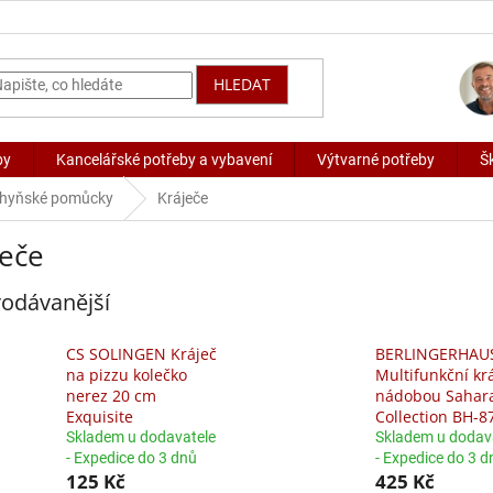
HLEDAT
by
Kancelářské potřeby a vybavení
Výtvarné potřeby
Š
hyňské pomůcky
Kráječe
ječe
odávanější
CS SOLINGEN Kráječ
BERLINGERHAU
na pizzu kolečko
Multifunkční krá
nerez 20 cm
nádobou Sahar
Exquisite
Collection BH-8
Skladem u dodavatele
Skladem u dodav
- Expedice do 3 dnů
- Expedice do 3 d
125 Kč
425 Kč