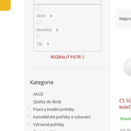
n
e
Ř
l
Akce
0
a
Nejpro
z
e
Novinka
0
V
n
ý
í
Tip
0
p
p
i
r
ROZBALIT FILTR
s
o
p
d
r
u
Přeskočit
o
k
Kategorie
kategorie
d
t
u
ů
AKCE
CS S
k
Zpátky do školy
koleč
t
Psací a kreslící potřeby
ů
Kancelářské potřeby a vybavení
Sklad
Výtvarné potřeby
103,30