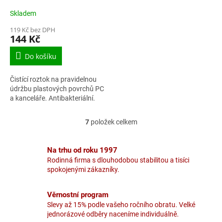
Skladem
119 Kč bez DPH
144 Kč
Do košíku
Čistící roztok na pravidelnou
údržbu plastových povrchů PC
a kanceláře. Antibakteriální.
7
položek celkem
O
v
l
Na trhu od roku 1997
á
Rodinná firma s dlouhodobou stabilitou a tisíci
d
spokojenými zákazníky.
a
c
í
Věrnostní program
p
Slevy až 15% podle vašeho ročního obratu. Velké
r
jednorázové odběry naceníme individuálně.
v