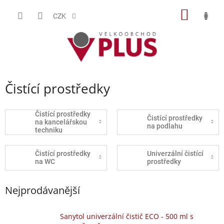
Přejít
NÁKUP
na
CZK
obsah
KOŠÍK
Čistící prostředky
Čistící prostředky
Čistící prostředky
na kancelářskou
na podlahu
techniku
Čistící prostředky
Univerzální čistící
na WC
prostředky
Nejprodávanější
Sanytol univerzální čistič ECO - 500 ml s