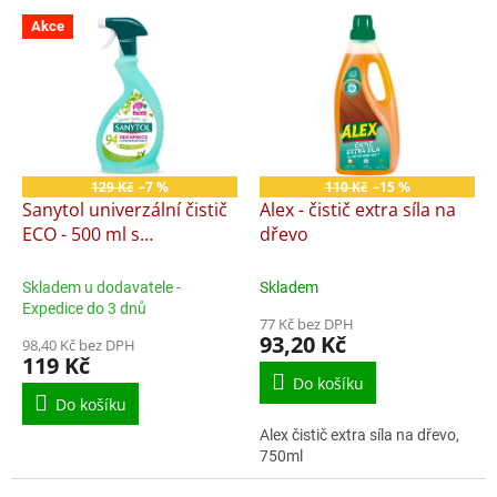
p
V
r
Akce
ý
o
p
d
i
u
s
k
p
t
r
ů
o
129 Kč
–7 %
110 Kč
–15 %
d
Sanytol univerzální čistič
Alex - čistič extra síla na
u
ECO - 500 ml s
dřevo
k
rozprašovačem
t
Skladem u dodavatele -
Skladem
ů
Expedice do 3 dnů
77 Kč bez DPH
93,20 Kč
98,40 Kč bez DPH
119 Kč
Do košíku
Do košíku
Alex čistič extra síla na dřevo,
750ml