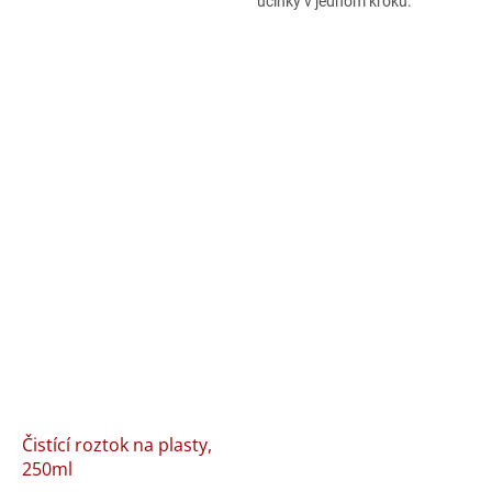
účinky v jednom kroku:
dezinfikuje, odmašťuje,
odstraní vodní kámen a
provoní.
Čistící roztok na plasty,
250ml