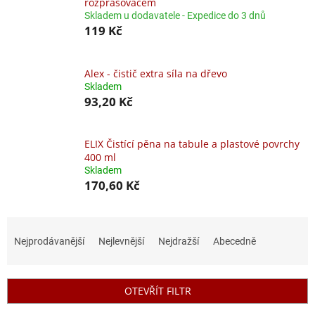
rozprašovačem
Skladem u dodavatele - Expedice do 3 dnů
119 Kč
Alex - čistič extra síla na dřevo
Skladem
93,20 Kč
ELIX Čistící pěna na tabule a plastové povrchy
400 ml
Skladem
170,60 Kč
Ř
a
Nejprodávanější
Nejlevnější
Nejdražší
Abecedně
z
e
n
OTEVŘÍT FILTR
í