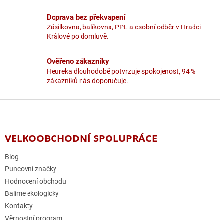
k
y
Doprava bez překvapení
v
Zásilkovna, balíkovna, PPL a osobní odběr v Hradci
ý
Králové po domluvě.
p
i
Ověřeno zákazníky
s
u
Heureka dlouhodobě potvrzuje spokojenost, 94 %
zákazníků nás doporučuje.
Z
á
p
a
VELKOOBCHODNÍ SPOLUPRÁCE
t
í
Blog
Puncovní značky
Hodnocení obchodu
Balíme ekologicky
Kontakty
Věrnostní program