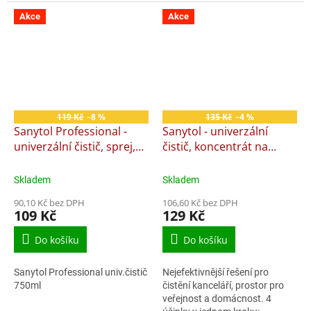
270400
Akce
Akce
119 Kč
–8 %
135 Kč
–4 %
Sanytol Professional -
Sanytol - univerzální
univerzální čistič, sprej,
čistič, koncentrát na
750 ml
podlahy, 1000 ml,
eukalyptus
Skladem
Skladem
90,10 Kč bez DPH
106,60 Kč bez DPH
109 Kč
129 Kč
Do košíku
Do košíku
Sanytol Professional univ.čistič
Nejefektivnější řešení pro
750ml
čistění kanceláří, prostor pro
veřejnost a domácnost. 4