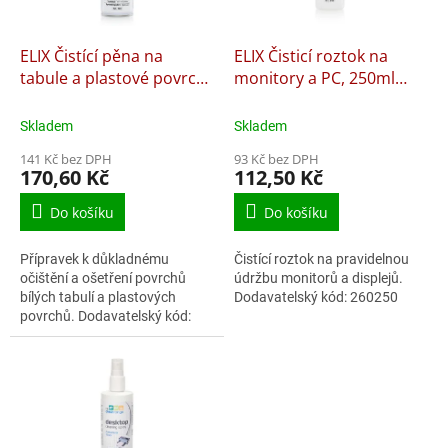
t
r
ů
o
d
ELIX Čistící pěna na
ELIX Čisticí roztok na
u
tabule a plastové povrchy
monitory a PC, 250ml
k
400 ml
260250
t
Skladem
Skladem
ů
141 Kč bez DPH
93 Kč bez DPH
170,60 Kč
112,50 Kč
Do košíku
Do košíku
Přípravek k důkladnému
Čistící roztok na pravidelnou
očištění a ošetření povrchů
údržbu monitorů a displejů.
bílých tabulí a plastových
Dodavatelský kód: 260250
povrchů. Dodavatelský kód:
270400