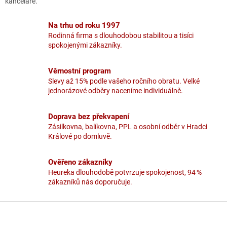
d
kanceláře.
a
c
Na trhu od roku 1997
í
Rodinná firma s dlouhodobou stabilitou a tisíci
p
spokojenými zákazníky.
r
v
k
Věrnostní program
y
Slevy až 15% podle vašeho ročního obratu. Velké
v
jednorázové odběry naceníme individuálně.
ý
p
i
Doprava bez překvapení
s
Zásilkovna, balíkovna, PPL a osobní odběr v Hradci
u
Králové po domluvě.
Ověřeno zákazníky
Heureka dlouhodobě potvrzuje spokojenost, 94 %
zákazníků nás doporučuje.
Z
á