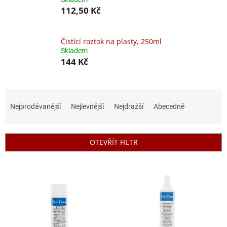
112,50 Kč
Čistící roztok na plasty, 250ml
Skladem
144 Kč
Ř
a
Nejprodávanější
Nejlevnější
Nejdražší
Abecedně
z
e
n
OTEVŘÍT FILTR
í
p
V
r
ý
o
p
d
i
u
s
k
p