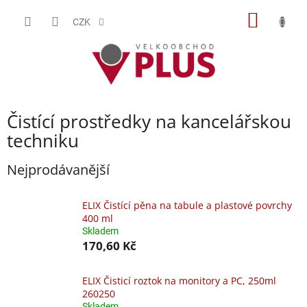
Přejít
NÁKUP
na
CZK
obsah
KOŠÍK
Čistící prostředky na kancelářskou
techniku
Nejprodávanější
ELIX Čistící pěna na tabule a plastové povrchy
400 ml
Skladem
170,60 Kč
ELIX Čisticí roztok na monitory a PC, 250ml
260250
Skladem