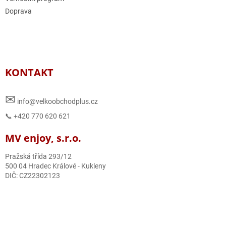
Doprava
KONTAKT
✉
info@velkoobchodplus.cz
📞 +420 770 620 621
MV enjoy, s.r.o.
Pražská třída 293/12
500 04 Hradec Králové - Kukleny
DIČ: CZ22302123