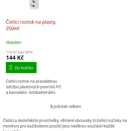
Čistící roztok na plasty,
250ml
Skladem
119 Kč bez DPH
144 Kč
Do košíku
Čistící roztok na pravidelnou
údržbu plastových povrchů PC
a kanceláře. Antibakteriální.
3
položek celkem
O
v
l
Čistící a dezinfekční prostředky, vlhčené ubrousky či čistící roztoky na
á
monitory pro každodenní použití jsou nedílnou součástí každé