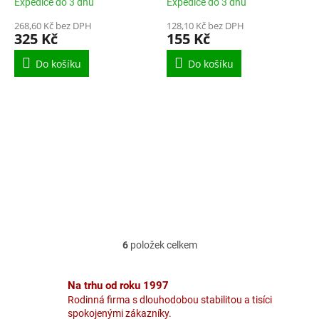
Expedice do 3 dnů
Expedice do 3 dnů
268,60 Kč bez DPH
128,10 Kč bez DPH
325 Kč
155 Kč
Do košíku
Do košíku
6
položek celkem
O
v
l
Na trhu od roku 1997
á
Rodinná firma s dlouhodobou stabilitou a tisíci
d
spokojenými zákazníky.
a