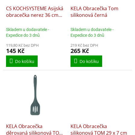
o
d
CS KOCHSYSTEME Asijská
KELA Obracečka Tom
u
obracečka nerez 36 cm
silikonová černá
k
Exquisite CS-033033
t
Skladem u dodavatele -
Skladem u dodavatele -
ů
Expedice do 3 dnů
Expedice do 3 dnů
119,80 Kč bez DPH
219 Kč bez DPH
145 Kč
265 Kč
Do košíku
Do košíku
KELA Obracečka
KELA Obracečka
děrovaná silikonová TOM
silikonová TOM 29 x 7 cm