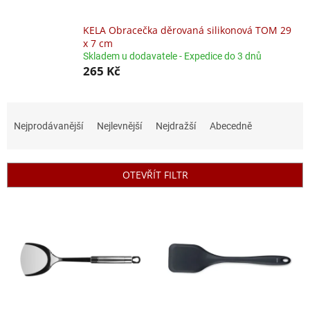
KELA Obracečka děrovaná silikonová TOM 29
x 7 cm
Skladem u dodavatele - Expedice do 3 dnů
265 Kč
Ř
a
Nejprodávanější
Nejlevnější
Nejdražší
Abecedně
z
e
n
OTEVŘÍT FILTR
í
p
V
r
ý
o
p
d
i
u
s
k
p
t
r
ů