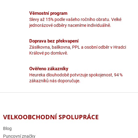
c
í
Věrnostní program
p
Slevy až 15% podle vašeho ročního obratu. Velké
r
jednorázové odběry naceníme individuálně.
v
k
y
Doprava bez překvapení
v
Zásilkovna, balíkovna, PPL a osobní odběr v Hradci
ý
Králové po domluvě.
p
i
Ověřeno zákazníky
s
u
Heureka dlouhodobě potvrzuje spokojenost, 94 %
zákazníků nás doporučuje.
Z
á
p
a
VELKOOBCHODNÍ SPOLUPRÁCE
t
í
Blog
Puncovní značky