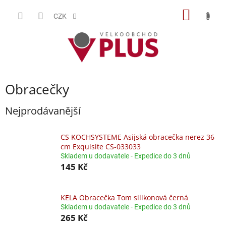
Přejít
NÁKUP
na
CZK
obsah
KOŠÍK
Obracečky
Nejprodávanější
CS KOCHSYSTEME Asijská obracečka nerez 36
cm Exquisite CS-033033
Skladem u dodavatele - Expedice do 3 dnů
145 Kč
KELA Obracečka Tom silikonová černá
Skladem u dodavatele - Expedice do 3 dnů
265 Kč