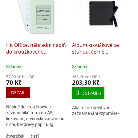
o
p
d
i
u
s
k
p
t
r
ů
o
d
Hit Office, náhradní náplň
Album kroužkové se
u
do kroužkového
stuhou, černé
k
záznamníku A5, 100 listů
20,5x20,5cm, 35 listů
t
Skladem
Skladem
ů
57,90 Kč bez DPH
168 Kč bez DPH
70 Kč
203,30 Kč
DETAIL
Do košíku
Náplně do kroužkových
Album pro kreativní
záznamníků formátu A5,
zaznamenání vzpomínek.
linkované, čtverečkované nebo
čisté, bezdřevý papír 60g.
Jedna náplň obsahuje 100
listů.
čtvereček
čistý