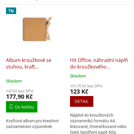
Tip
Album kroužkové se
Hit Office, náhradní náplň
stuhou, kraft
do kroužkového
20,5x20,5cm, 35 listů
záznamníku A4, 100 listů
Skladem
Průměrné
Skladem
hodnocení
101,70 Kč bez DPH
produktu
123 Kč
147 Kč bez DPH
je
177,90 Kč
5,0
DETAIL
z
Do košíku
5
Náplně do kroužkových
hvězdiček.
Kraftové album pro kreativní
záznamníků formátu A4,
zaznamenání vzpomínek.
linkované, čtverečkované nebo
čisté, bezdřevý papír 60g.