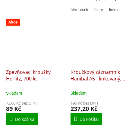
Jedna náplň obsahuje 100
listů.
čtvereček
čistý
linka
Akce
Zpevňovací kroužky
Kroužkový záznamník
Herlitz, 700 ks
Hanibal A5 - linkovaný,
100 li
Skladem
Skladem
73,60 Kč bez DPH
196 Kč bez DPH
89 Kč
237,20 Kč
Do košíku
Do košíku