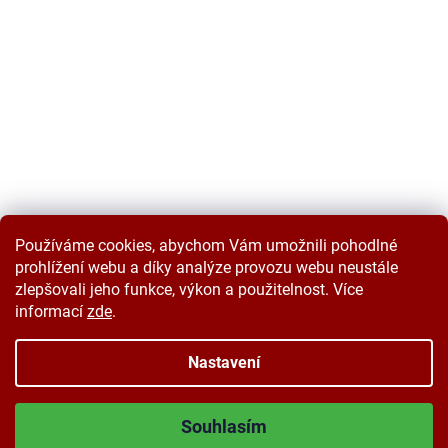
Používáme cookies, abychom Vám umožnili pohodlné
prohlížení webu a díky analýze provozu webu neustále
zlepšovali jeho funkce, výkon a použitelnost. Více
informací
zde
.
Vytvořil Shoptet
Nastavení
Copyright 2026
Velkoobchodplus.cz
. Všechna práva vyhrazena.
Souhlasím
Upravit nastavení cookies