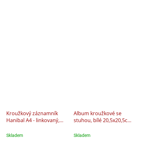
Kroužkový záznamník
Album kroužkové se
Hanibal A4 - linkovaný,
stuhou, bílé 20,5x20,5cm,
100 li
35 listů
Skladem
Skladem