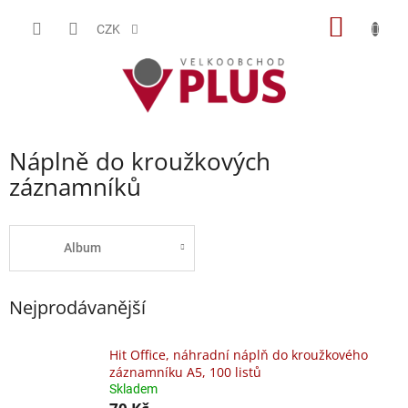
Přejít
NÁKUP
na
CZK
obsah
KOŠÍK
Náplně do kroužkových
záznamníků
Album
Nejprodávanější
Hit Office, náhradní náplň do kroužkového
záznamníku A5, 100 listů
Skladem