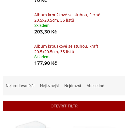
70 Kč
Album kroužkové se stuhou, černé
20,5x20,5cm, 35 listů
Skladem
203,30 Kč
Album kroužkové se stuhou, kraft
20,5x20,5cm, 35 listů
Skladem
177,90 Kč
Ř
a
Nejprodávanější
Nejlevnější
Nejdražší
Abecedně
z
e
n
OTEVŘÍT FILTR
í
p
V
r
ý