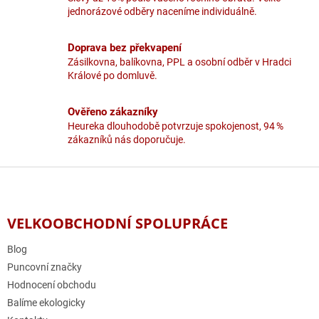
v
jednorázové odběry naceníme individuálně.
ý
p
i
Doprava bez překvapení
s
Zásilkovna, balíkovna, PPL a osobní odběr v Hradci
u
Králové po domluvě.
Ověřeno zákazníky
Heureka dlouhodobě potvrzuje spokojenost, 94 %
zákazníků nás doporučuje.
Z
á
p
a
VELKOOBCHODNÍ SPOLUPRÁCE
t
í
Blog
Puncovní značky
Hodnocení obchodu
Balíme ekologicky