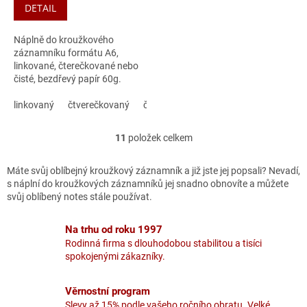
5,0
DETAIL
z
5
Náplně do kroužkového
hvězdiček.
záznamníku formátu A6,
linkované, čterečkované nebo
čisté, bezdřevý papír 60g.
Jedna náplň obsahuje 100
listů.
linkovaný
čtverečkovaný
čistý
11
položek celkem
O
v
l
Máte svůj oblíbejný kroužkový záznamník a již jste jej popsali? Nevadí,
á
s náplní do kroužkových záznamníků jej snadno obnovíte a můžete
d
svůj oblíbený notes stále používat.
a
c
Na trhu od roku 1997
í
Rodinná firma s dlouhodobou stabilitou a tisíci
p
spokojenými zákazníky.
r
v
k
Věrnostní program
y
Slevy až 15% podle vašeho ročního obratu. Velké