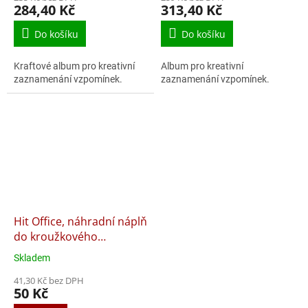
284,40 Kč
313,40 Kč
Do košíku
Do košíku
Kraftové album pro kreativní
Album pro kreativní
zaznamenání vzpomínek.
zaznamenání vzpomínek.
Hit Office, náhradní náplň
do kroužkového
záznamníku A6, 100 listů
Skladem
Průměrné
hodnocení
41,30 Kč bez DPH
produktu
50 Kč
je