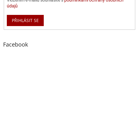
Vložením e-mailu souhlasíte s
podmínkami ochrany osobních
údajů
PŘIHLÁSIT SE
Facebook