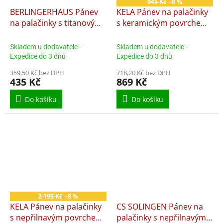
945 Kč
–8 %
BERLINGERHAUS Pánev
KELA Pánev na palačinky
na palačinky s titanovým
s keramickým povrchem
povrchem 25 cm
28 cm ATURA KL-15175
Leonardo Collection BH-
Skladem u dodavatele -
Skladem u dodavatele -
8025
Expedice do 3 dnů
Expedice do 3 dnů
359,50 Kč bez DPH
718,20 Kč bez DPH
435 Kč
869 Kč
Do košíku
Do košíku
2 195 Kč
–8 %
KELA Pánev na palačinky
CS SOLINGEN Pánev na
s nepřilnavým povrchem
palačinky s nepřilnavým