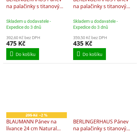
na palačinky s titanovým
na palačinky s titanovým
povrchem 25 cm Monaco
povrchem 25 cm Taupe
Collection BH-7094
Collection BH-8085
Skladem u dodavatele -
Skladem u dodavatele -
Expedice do 3 dnů
Expedice do 3 dnů
392,60 Kč bez DPH
359,50 Kč bez DPH
475 Kč
435 Kč
Do košíku
Do košíku
295 Kč
–2 %
BLAUMANN Pánev na
BERLINGERHAUS Pánev
lívance 24 cm Natural
na palačinky s titanovým
Line BL-3991
povrchem 28 cm Taupe