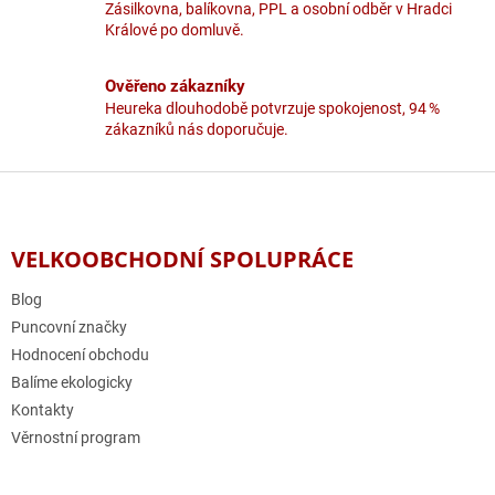
v
Zásilkovna, balíkovna, PPL a osobní odběr v Hradci
ý
Králové po domluvě.
p
i
Ověřeno zákazníky
s
u
Heureka dlouhodobě potvrzuje spokojenost, 94 %
zákazníků nás doporučuje.
Z
á
p
a
VELKOOBCHODNÍ SPOLUPRÁCE
t
í
Blog
Puncovní značky
Hodnocení obchodu
Balíme ekologicky
Kontakty
Věrnostní program