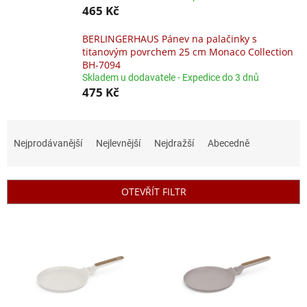
465 Kč
BERLINGERHAUS Pánev na palačinky s
titanovým povrchem 25 cm Monaco Collection
BH-7094
Skladem u dodavatele - Expedice do 3 dnů
475 Kč
Ř
a
Nejprodávanější
Nejlevnější
Nejdražší
Abecedně
z
e
n
OTEVŘÍT FILTR
í
p
V
r
ý
o
p
d
i
u
s
k
p