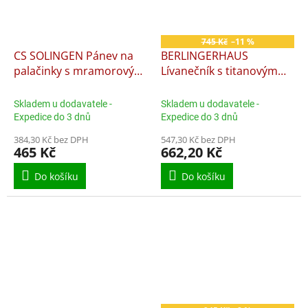
745 Kč
–11 %
CS SOLINGEN Pánev na
BERLINGERHAUS
palačinky s mramorovým
Lívanečník s titanovým
povrchem Marburg 24cm
povrchem Smajlíci 26 cm
Matte Black Collection
Skladem u dodavatele -
Skladem u dodavatele -
BH-7791
Expedice do 3 dnů
Expedice do 3 dnů
384,30 Kč bez DPH
547,30 Kč bez DPH
465 Kč
662,20 Kč
Do košíku
Do košíku