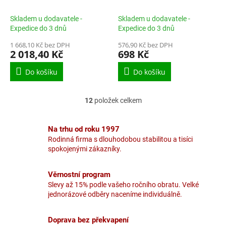
STELLA NOVA 32 cm
povrchem MUNSTER 28
cm
Skladem u dodavatele -
Skladem u dodavatele -
Expedice do 3 dnů
Expedice do 3 dnů
1 668,10 Kč bez DPH
576,90 Kč bez DPH
2 018,40 Kč
698 Kč
Do košíku
Do košíku
12
položek celkem
O
v
l
Na trhu od roku 1997
á
Rodinná firma s dlouhodobou stabilitou a tisíci
d
spokojenými zákazníky.
a
c
í
Věrnostní program
p
Slevy až 15% podle vašeho ročního obratu. Velké
r
jednorázové odběry naceníme individuálně.
v
k
y
Doprava bez překvapení