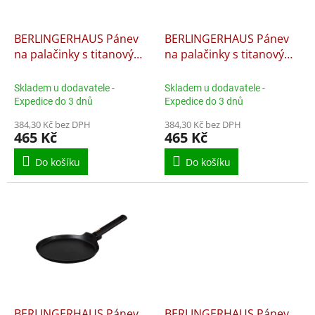
t
r
ů
o
d
BERLINGERHAUS Pánev
BERLINGERHAUS Pánev
u
na palačinky s titanovým
na palačinky s titanovým
k
povrchem 25 cm Sahara
povrchem 25 cm Taupe
t
Nordic Collection BH-
Nordic Collection BH-
Skladem u dodavatele -
Skladem u dodavatele -
ů
8310
8329
Expedice do 3 dnů
Expedice do 3 dnů
384,30 Kč bez DPH
384,30 Kč bez DPH
465 Kč
465 Kč
Do košíku
Do košíku
BERLINGERHAUS Pánev
BERLINGERHAUS Pánev