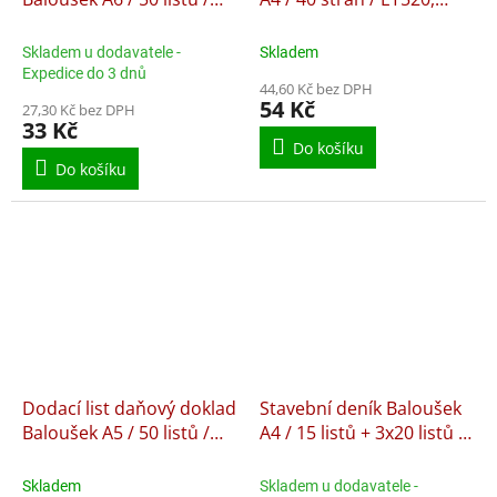
NCR / PT130,
nepropisující
samopropisující
Skladem u dodavatele -
Skladem
Expedice do 3 dnů
44,60 Kč bez DPH
54 Kč
27,30 Kč bez DPH
33 Kč
Do košíku
Do košíku
Dodací list daňový doklad
Stavební deník Baloušek
Baloušek A5 / 50 listů /
A4 / 15 listů + 3x20 listů /
NCR / PT140,
PT255, samopropisující
samopropisující
Skladem
Skladem u dodavatele -