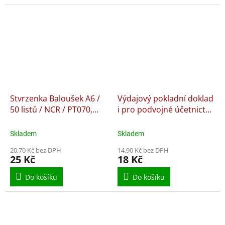
Stvrzenka Baloušek A6 /
Výdajový pokladní doklad
50 listů / NCR / PT070,
i pro podvojné účetnictví
samopropisující
Baloušek A6 / nečíslovaný
/ 50 listů / ET050,
Skladem
Skladem
nepropisující
20,70 Kč bez DPH
14,90 Kč bez DPH
25 Kč
18 Kč
Do košíku
Do košíku