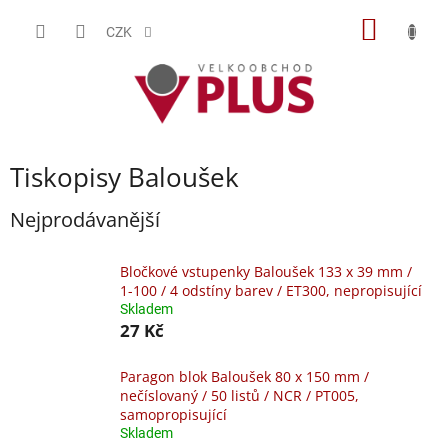
Přejít
NÁKUP
na
CZK
obsah
KOŠÍK
Tiskopisy Baloušek
Nejprodávanější
Bločkové vstupenky Baloušek 133 x 39 mm /
1-100 / 4 odstíny barev / ET300, nepropisující
Skladem
27 Kč
Paragon blok Baloušek 80 x 150 mm /
nečíslovaný / 50 listů / NCR / PT005,
samopropisující
Skladem