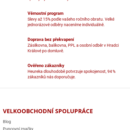
p
r
v
Věrnostní program
k
Slevy až 15% podle vašeho ročního obratu. Velké
y
jednorázové odběry naceníme individuálně.
v
ý
p
Doprava bez překvapení
i
Zásilkovna, balíkovna, PPL a osobní odběr v Hradci
s
Králové po domluvě.
u
Ověřeno zákazníky
Heureka dlouhodobě potvrzuje spokojenost, 94 %
zákazníků nás doporučuje.
Z
á
p
a
VELKOOBCHODNÍ SPOLUPRÁCE
t
í
Blog
Puncovní značky