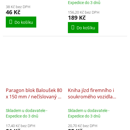
Expedice do 3 dnů
38 Kč bez DPH
46 Kč
156,20 Kč bez DPH
189 Kč
Do košíku
Do košíku
Paragon blok Baloušek 80
Kniha jízd firemního i
x 150 mm / nečíslovaný /
soukromého vozidla
50 listů / ET005,
Baloušek A6 / 52 listů /
nepropisující
ET310, nepropisující
Skladem u dodavatele -
Skladem u dodavatele -
Expedice do 3 dnů
Expedice do 3 dnů
17,40 Kč bez DPH
20,70 Kč bez DPH