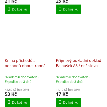
21 Kč
25 Kč
Do košíku
Do košíku
Kniha příchodů a
Příjmový pokladní doklad
odchodů oboustranná
Baloušek A6 / nečíslovaný
Baloušek A4 / 40 stran /
/ 50 listů / ET020,
ET372, nepropisující
nepropisující
Skladem u dodavatele -
Skladem u dodavatele -
Expedice do 3 dnů
Expedice do 3 dnů
43,80 Kč bez DPH
14,10 Kč bez DPH
53 Kč
17 Kč
Do košíku
Do košíku