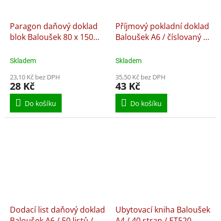
Paragon daňový doklad
Příjmový pokladní doklad
blok Baloušek 80 x 150
Baloušek A6 / číslovaný /
mm / nečíslovaný / 50
50 listů 1+1 / PT022,
listů / NCR / PT010,
samopropisující
Skladem
Skladem
samopropisující
23,10 Kč bez DPH
35,50 Kč bez DPH
28 Kč
43 Kč
Do košíku
Do košíku
Dodací list daňový doklad
Ubytovací kniha Baloušek
Baloušek A6 / 50 listů /
A4 / 40 stran / ET520,