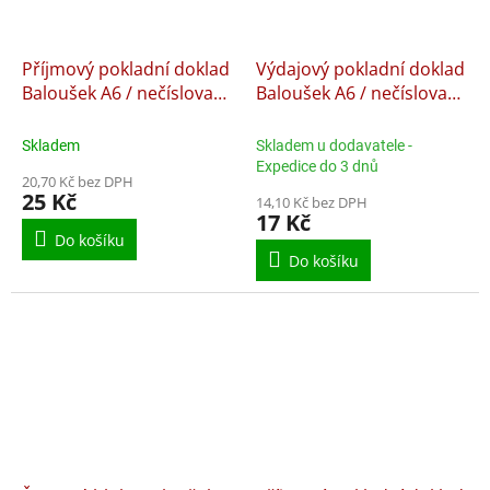
Příjmový pokladní doklad
Výdajový pokladní doklad
Baloušek A6 / nečíslovaný
Baloušek A6 / nečíslovaný
/ 50 listů / NCR / PT020,
/ 50 listů / ET040,
samopropisující
nepropisující
Skladem
Skladem u dodavatele -
Expedice do 3 dnů
20,70 Kč bez DPH
25 Kč
14,10 Kč bez DPH
17 Kč
Do košíku
Do košíku