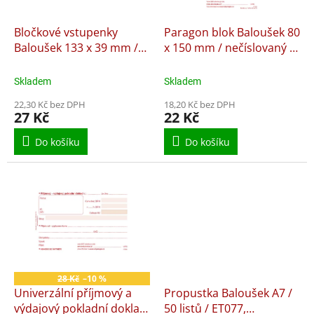
r
ů
o
d
Bločkové vstupenky
Paragon blok Baloušek 80
u
Baloušek 133 x 39 mm /
x 150 mm / nečíslovaný /
k
1-100 / 4 odstíny barev /
50 listů / NCR / PT005,
t
ET300, nepropisující
samopropisující
Skladem
Skladem
ů
22,30 Kč bez DPH
18,20 Kč bez DPH
27 Kč
22 Kč
Do košíku
Do košíku
28 Kč
–10 %
Univerzální příjmový a
Propustka Baloušek A7 /
výdajový pokladní doklad
50 listů / ET077,