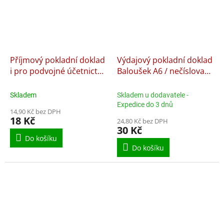
Příjmový pokladní doklad
Výdajový pokladní doklad
i pro podvojné účetnictví
Baloušek A6 / nečíslovaný
Baloušek A6 / nečíslovaný
/ 50 listů / NCR / PT040,
/ 50 listů / ET030,
samopropisující
Skladem
Skladem u dodavatele -
nepropisující
Expedice do 3 dnů
14,90 Kč bez DPH
18 Kč
24,80 Kč bez DPH
30 Kč
Do košíku
Do košíku