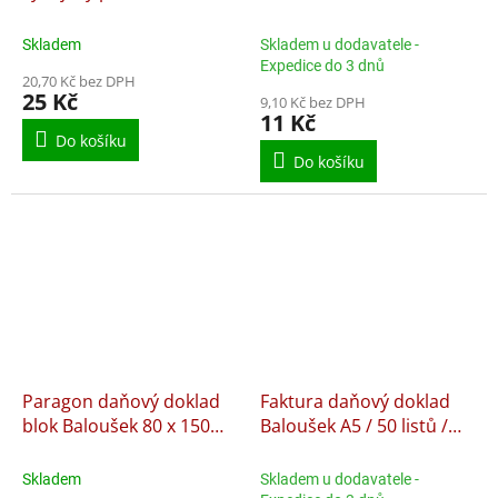
Baloušek A6 / nečíslovaný
nepropisující
/ 50 listů / NCR / PT060,
Skladem
Skladem u dodavatele -
samopropisující
Expedice do 3 dnů
20,70 Kč bez DPH
25 Kč
9,10 Kč bez DPH
11 Kč
Do košíku
Do košíku
Paragon daňový doklad
Faktura daňový doklad
blok Baloušek 80 x 150
Baloušek A5 / 50 listů /
mm / nečíslovaný / 50
NCR / PT199,
listů / ET010,
samopropisující
Skladem
Skladem u dodavatele -