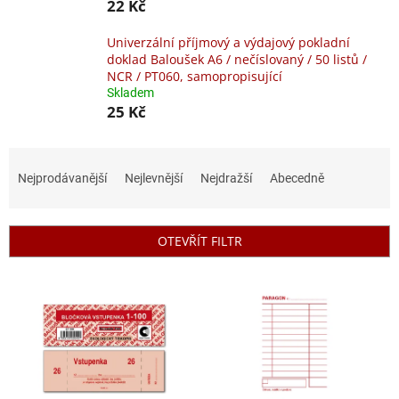
22 Kč
Univerzální příjmový a výdajový pokladní
doklad Baloušek A6 / nečíslovaný / 50 listů /
NCR / PT060, samopropisující
Skladem
25 Kč
Ř
a
Nejprodávanější
Nejlevnější
Nejdražší
Abecedně
z
e
n
OTEVŘÍT FILTR
í
p
V
r
ý
o
p
d
i
u
s
k
p
t