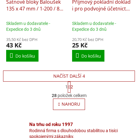
Šatnové bloky Baloušek
Příjmový pokladní doklad
135 x 47 mm / 1-200 / 8
i pro podvojné účetnictví
odstínů barev / ET295,
Baloušek A6 / nečíslovaný
nepropisující
/ 50 listů / NCR / PT030,
Skladem u dodavatele -
Skladem u dodavatele -
nepropisující,
Expedice do 3 dnů
Expedice do 3 dnů
samopropisující
35,50 Kč bez DPH
20,70 Kč bez DPH
43 Kč
25 Kč
Do košíku
Do košíku
NAČÍST DALŠÍ 4
S
1
2
t
O
r
28
položek celkem
v
á
l
NAHORU
n
á
k
o
d
v
a
Na trhu od roku 1997
á
c
n
Rodinná firma s dlouhodobou stabilitou a tisíci
í
í
spokojenými zákazníky.