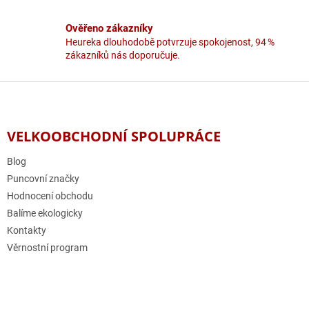
p
i
Ověřeno zákazníky
s
u
Heureka dlouhodobě potvrzuje spokojenost, 94 %
zákazníků nás doporučuje.
Z
á
p
a
VELKOOBCHODNÍ SPOLUPRÁCE
t
í
Blog
Puncovní značky
Hodnocení obchodu
Balíme ekologicky
Kontakty
Věrnostní program