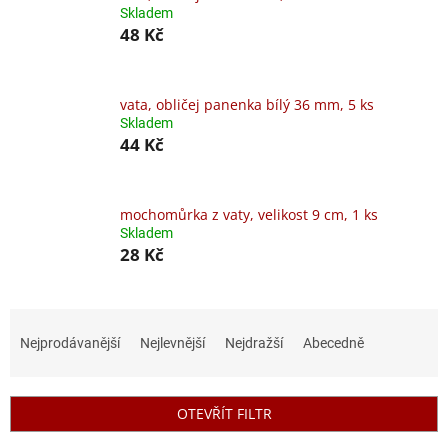
Skladem
48 Kč
vata, obličej panenka bílý 36 mm, 5 ks
Skladem
44 Kč
mochomůrka z vaty, velikost 9 cm, 1 ks
Skladem
28 Kč
Ř
a
Nejprodávanější
Nejlevnější
Nejdražší
Abecedně
z
e
n
OTEVŘÍT FILTR
í