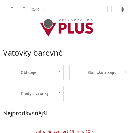
Přejít
NÁKUP
na
CZK
obsah
KOŠÍK
Vatovky barevné
Obličeje
Sluníčko a zajíc
Plody a zvonky
Nejprodávanější
vata, obličej čert 19 mm, 10 ks