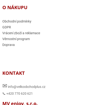
O NÁKUPU
Obchodní podmínky
GDPR
Vrácení zboží a reklamace
Věrnostní program
Doprava
KONTAKT
✉
info@velkoobchodplus.cz
📞 +420 770 620 621
MV enjoy, s.r.o.