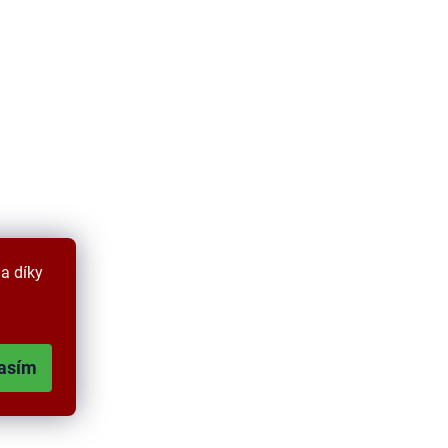
a díky
asím