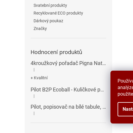
Svatební produkty
Recyklované ECO produkty
Dárkový poukaz
Značky
Hodnocení produktů
4kroužkový pořadač Pigna Nature Flowers - A4, 35 mm, mix motivů
|
Hodnocení produktu je 5 z 5 hvězdiček.
+ Kvalitní
Použív
analýze
Pilot B2P Ecoball - Kuličkové pero
použite
|
Hodnocení produktu je 5 z 5 hvězdiček.
Pilot, popisovač na bílé tabule, seříznutý hrot, V-Board Master Chisel
Nast
|
Hodnocení produktu je 5 z 5 hvězdiček.