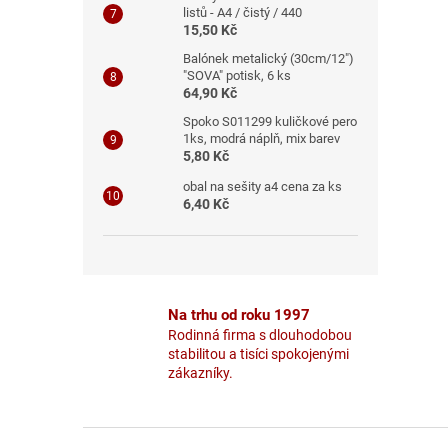
listů - A4 / čistý / 440
15,50 Kč
Balónek metalický (30cm/12")
"SOVA" potisk, 6 ks
64,90 Kč
Spoko S011299 kuličkové pero
1ks, modrá náplň, mix barev
5,80 Kč
obal na sešity a4 cena za ks
6,40 Kč
Na trhu od roku 1997
Rodinná firma s dlouhodobou
stabilitou a tisíci spokojenými
zákazníky.
Z