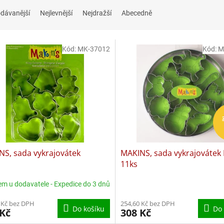
dávanější
Nejlevnější
Nejdražší
Abecedně
Kód:
MK-37012
Kód:
M
NS, sada vykrajovátek
MAKINS, sada vykrajovátek
11ks
em u dodavatele - Expedice do 3 dnů
 Kč bez DPH
254,60 Kč bez DPH
Do košíku
Do 
 Kč
308 Kč