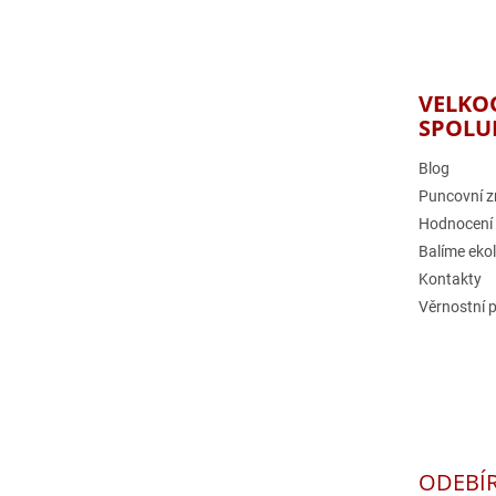
á
p
a
t
VELKO
í
SPOLU
Blog
Puncovní z
Hodnocení
Balíme eko
Kontakty
Věrnostní 
ODEBÍ