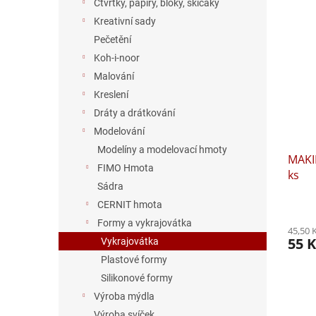
Čtvrtky, papíry, bloky, skicáky
Kreativní sady
Pečetění
Koh-i-noor
Malování
Kreslení
Dráty a drátkování
Modelování
Modelíny a modelovací hmoty
MAKIN
FIMO Hmota
ks
Sádra
CERNIT hmota
Formy a vykrajovátka
45,50 
55 K
Vykrajovátka
Plastové formy
Silikonové formy
Výroba mýdla
Výroba svíček