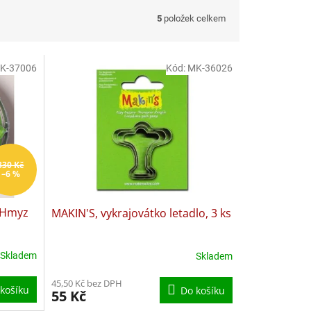
5
položek celkem
K-37006
Kód:
MK-36026
330 Kč
–6 %
 Hmyz
MAKIN'S, vykrajovátko letadlo, 3 ks
Skladem
Skladem
45,50 Kč bez DPH
košíku
Do košíku
55 Kč