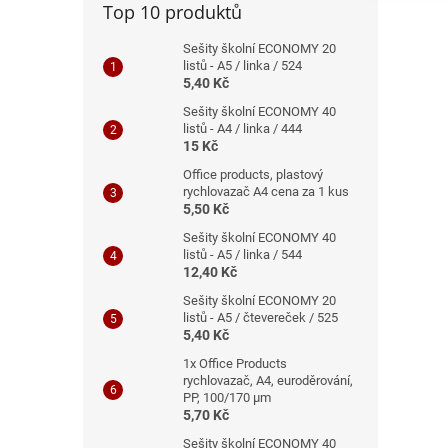
Top 10 produktů
Sešity školní ECONOMY 20
listů - A5 / linka / 524
5,40 Kč
Sešity školní ECONOMY 40
listů - A4 / linka / 444
15 Kč
Office products, plastový
rychlovazač A4 cena za 1 kus
5,50 Kč
Sešity školní ECONOMY 40
listů - A5 / linka / 544
12,40 Kč
Sešity školní ECONOMY 20
listů - A5 / čtevereček / 525
5,40 Kč
1x Office Products
rychlovazač, A4, euroděrování,
PP, 100/170 μm
5,70 Kč
Sešity školní ECONOMY 40