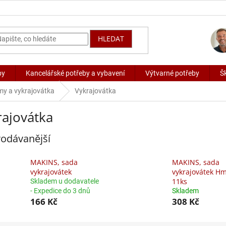
HLEDAT
by
Kancelářské potřeby a vybavení
Výtvarné potřeby
Š
my a vykrajovátka
Vykrajovátka
rajovátka
odávanější
MAKINS, sada
MAKINS, sada
vykrajovátek
vykrajovátek H
11ks
Skladem u dodavatele
- Expedice do 3 dnů
Skladem
166 Kč
308 Kč