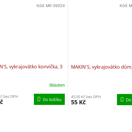
Kód:
MK-36024
Kód:
M
'S, vykrajovátko konvička, 3
MAKIN'S, vykrajovátko dům,
Skladem
Kč bez DPH
45,50 Kč bez DPH
Do košíku
Do
č
55 Kč
O
v
l