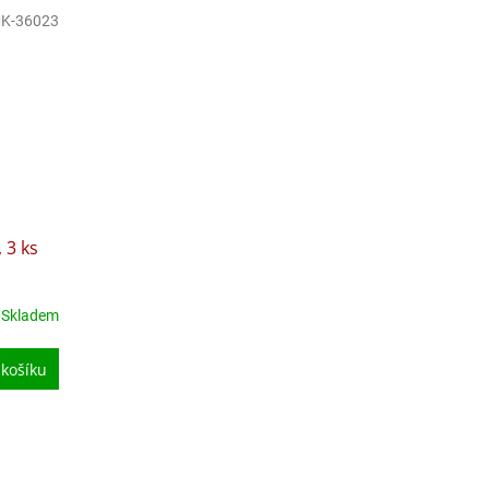
K-36023
 3 ks
Skladem
 košíku