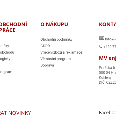
OBCHODNÍ
O NÁKUPU
KONT
PRÁCE
✉
info@v
Obchodní podmínky
načky
GDPR
📞 +420 7
 obchodu
Vrácení zboží a reklamace
MV enjo
logicky
Věrnostní program
Doprava
Pražská tř
program
500 04 Hra
Kukleny
DIČ: CZ22
RAT NOVINKY
Facebo