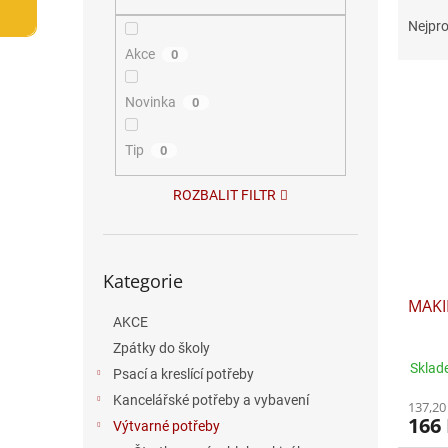
Ř
n
a
e
Nejpro
z
l
Akce
0
e
V
n
Novinka
0
ý
í
p
p
i
Tip
r
0
s
o
p
d
ROZBALIT FILTR
r
u
o
k
d
t
Přeskočit
Kategorie
kategorie
u
ů
MAKI
k
AKCE
t
ů
Zpátky do školy
Sklad
Psací a kreslící potřeby
Kancelářské potřeby a vybavení
137,20
166
Výtvarné potřeby