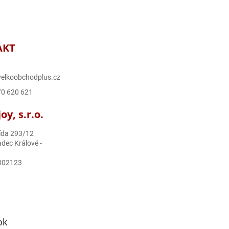
AKT
elkoobchodplus.cz
70 620 621
y, s.r.o.
ída 293/12
dec Králové -
302123
ok