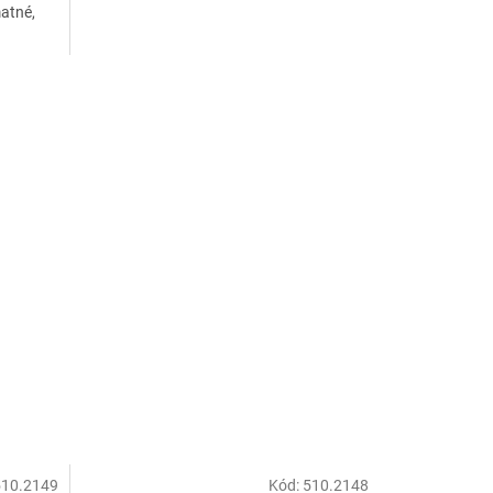
matné,
510.2149
Kód:
510.2148