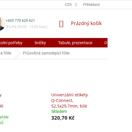
CZK
Přihlášení
+420 770 620 621
NÁKUPNÍ
Prázdný košík
(Po-Pá 09:00 - 15:00 hod.)
KOŠÍK
kolní potřeby
Svíčky
Tabule, prezentace
Obaly a potřeb
a fólie
Průsvitná samolepicí fólie
y
Univerzální etikety
Q-Connect,
00
52,5x29,7mm, bílé
Skladem
320,70 Kč
atele
nů