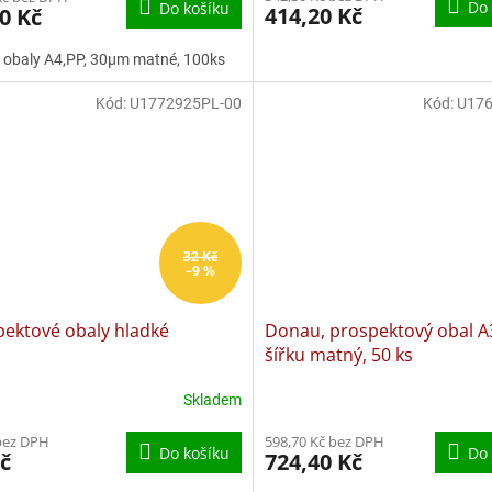
Do 
Do košíku
414,20 Kč
0 Kč
 obaly A4,PP, 30µm matné, 100ks
Kód:
U1772925PL-00
Kód:
U176
32 Kč
–9 %
pektové obaly hladké
Donau, prospektový obal A
šířku matný, 50 ks
Skladem
bez DPH
598,70 Kč bez DPH
Do košíku
Do 
č
724,40 Kč