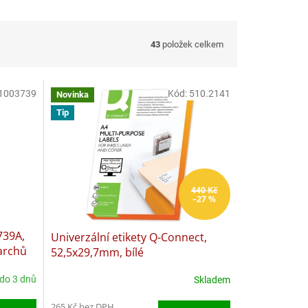
43
položek celkem
1003739
Kód:
510.2141
Novinka
Tip
440 Kč
–27 %
739A,
Univerzální etikety Q-Connect,
archů
52,5x29,7mm, bílé
 do 3 dnů
Skladem
265 Kč bez DPH