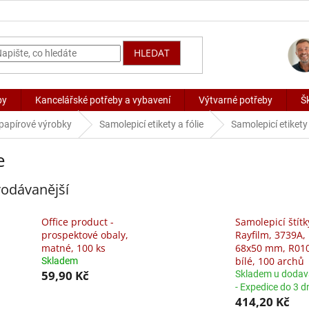
HLEDAT
by
Kancelářské potřeby a vybavení
Výtvarné potřeby
Š
 papírové výrobky
Samolepicí etikety a fólie
Samolepicí etikety 
e
odávanější
Office product -
Samolepicí štítk
prospektové obaly,
Rayfilm, 3739A,
matné, 100 ks
68x50 mm, R01
bílé, 100 archů
Skladem
59,90 Kč
Skladem u dodav
- Expedice do 3 d
414,20 Kč