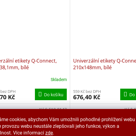
rzální etikety Q-Connect,
Univerzální etikety Q-Conne
38,1mm, bílé
210x148mm, bílé
Skladem
 bez DPH
559 Kč bez DPH
Do košíku
Do 
70 Kč
676,40 Kč
Kód:
510.2147
Kód:
áme cookies, abychom Vám umožnili pohodlné prohlížení webu 
 provozu webu neustále zlepšovali jeho funkce, výkon a
lnost. Více informací
zde
.