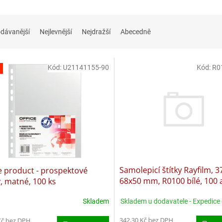
dávanější
Nejlevnější
Nejdražší
Abecedně
Kód:
U21141155-90
Kód:
R0
Samolepicí štítky Rayfilm, 3
e product - prospektové
68x50 mm, R0100 bílé, 100 
, matné, 100 ks
Skladem u dodavatele - Expedice
Skladem
342,30 Kč bez DPH
Kč bez DPH