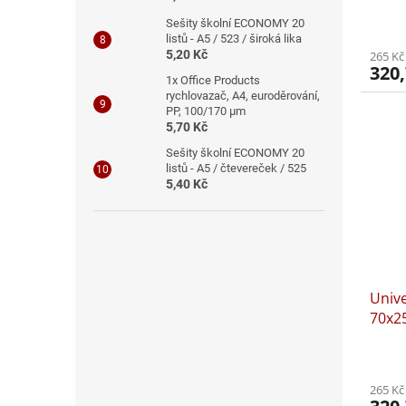
Sešity školní ECONOMY 20
listů - A5 / 523 / široká lika
5,20 Kč
265 Kč
320,
1x Office Products
rychlovazač, A4, euroděrování,
PP, 100/170 μm
5,70 Kč
Sešity školní ECONOMY 20
listů - A5 / čtevereček / 525
5,40 Kč
Unive
70x2
265 Kč