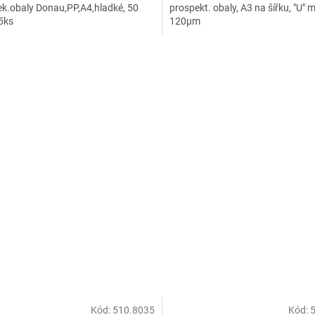
k.obaly Donau,PP,A4,hladké, 50
prospekt. obaly, A3 na šířku, "U" 
5ks
120µm
Kód:
510.8035
Kód: