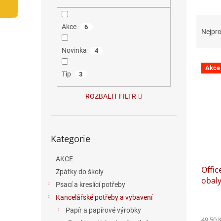
n
e
Ř
l
Akce
6
a
Nejpro
z
e
Novinka
4
V
n
Akce
ý
í
Tip
3
p
p
i
r
ROZBALIT FILTR
s
o
p
d
r
u
Přeskočit
o
k
Kategorie
kategorie
d
t
u
ů
AKCE
Offic
k
Zpátky do školy
obaly
t
Psací a kreslící potřeby
ů
Kancelářské potřeby a vybavení
Papír a papírové výrobky
49,50 