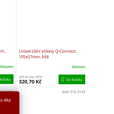
ct,
Univerzální etikety Q-Connect,
105x57mm, bílé
Skladem
Skladem
265 Kč bez DPH
košíku
Do košíku
320,70 Kč
510.2146
Kód:
510.2145
a díky