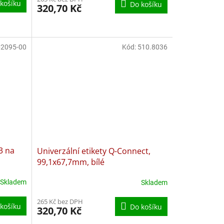
košíku
Do košíku
320,70 Kč
2095-00
Kód:
510.8036
3 na
Univerzální etikety Q-Connect,
99,1x67,7mm, bílé
Skladem
Skladem
265 Kč bez DPH
košíku
Do košíku
320,70 Kč