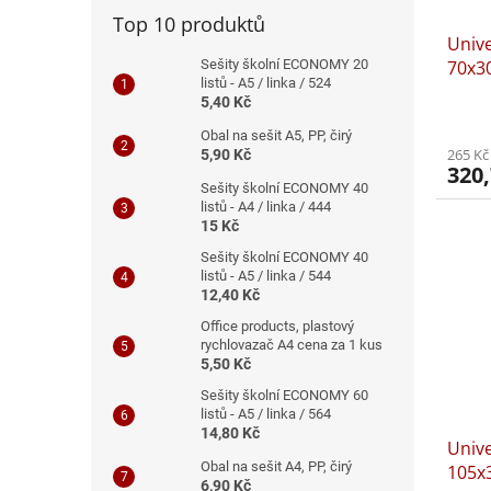
Top 10 produktů
Unive
Sešity školní ECONOMY 20
70x3
listů - A5 / linka / 524
5,40 Kč
Obal na sešit A5, PP, čirý
265 Kč
5,90 Kč
320,
Sešity školní ECONOMY 40
listů - A4 / linka / 444
15 Kč
Sešity školní ECONOMY 40
listů - A5 / linka / 544
12,40 Kč
Office products, plastový
rychlovazač A4 cena za 1 kus
5,50 Kč
Sešity školní ECONOMY 60
listů - A5 / linka / 564
14,80 Kč
Unive
Obal na sešit A4, PP, čirý
105x
6,90 Kč