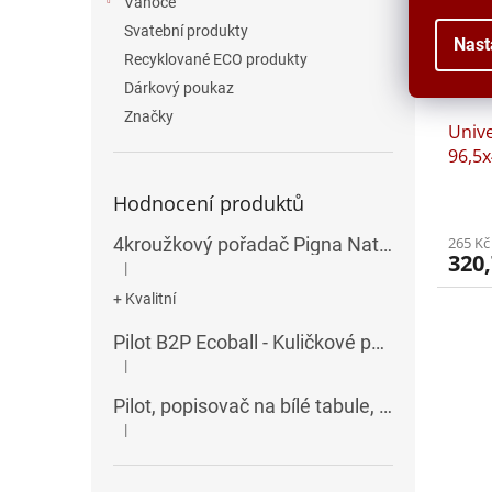
Vánoce
Svatební produkty
Nast
Recyklované ECO produkty
Dárkový poukaz
Značky
Unive
96,5x
Hodnocení produktů
265 Kč
4kroužkový pořadač Pigna Nature Flowers - A4, 35 mm, mix motivů
320,
|
Hodnocení produktu je 5 z 5 hvězdiček.
+ Kvalitní
Pilot B2P Ecoball - Kuličkové pero
|
Hodnocení produktu je 5 z 5 hvězdiček.
Pilot, popisovač na bílé tabule, seříznutý hrot, V-Board Master Chisel
|
Hodnocení produktu je 5 z 5 hvězdiček.