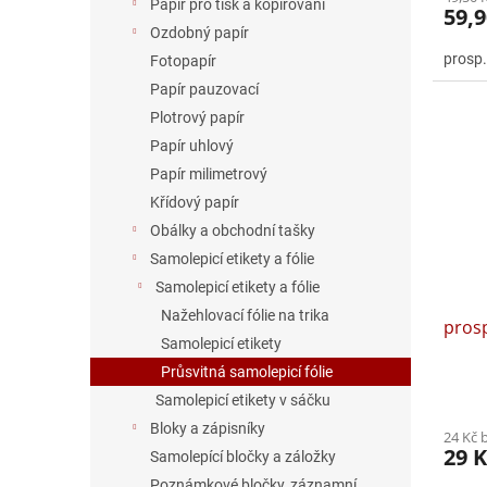
Papír pro tisk a kopírování
59,9
Ozdobný papír
prosp.
Fotopapír
Papír pauzovací
Plotrový papír
Papír uhlový
Papír milimetrový
Křídový papír
Obálky a obchodní tašky
Samolepicí etikety a fólie
Samolepicí etikety a fólie
Nažehlovací fólie na trika
pros
Samolepicí etikety
Průsvitná samolepicí fólie
Samolepicí etikety v sáčku
Bloky a zápisníky
24 Kč 
29 K
Samolepící bločky a záložky
Poznámkové bločky, záznamní