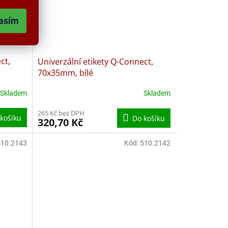
asím
ct,
Univerzální etikety Q-Connect,
70x35mm, bílé
Skladem
Skladem
265 Kč bez DPH
košíku
Do košíku
320,70 Kč
510.2143
Kód:
510.2142