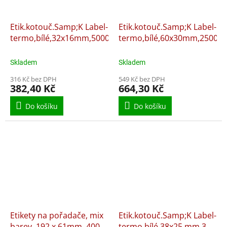
Etik.kotouč.Samp;K Label-
Etik.kotouč.Samp;K Label-
termo,bílé,32x16mm,5000ks
termo,bílé,60x30mm,2500ks
Skladem
Skladem
316 Kč bez DPH
549 Kč bez DPH
382,40 Kč
664,30 Kč
Do košíku
Do košíku
Etikety na pořadače, mix
Etik.kotouč.Samp;K Label-
barev, 192 x 61mm, 400
termo,bílé,38x25 mm,3