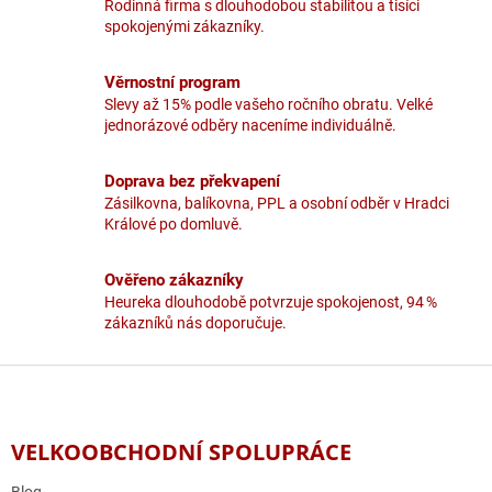
Rodinná firma s dlouhodobou stabilitou a tisíci
k
spokojenými zákazníky.
y
v
ý
Věrnostní program
p
Slevy až 15% podle vašeho ročního obratu. Velké
i
jednorázové odběry naceníme individuálně.
s
u
Doprava bez překvapení
Zásilkovna, balíkovna, PPL a osobní odběr v Hradci
Králové po domluvě.
Ověřeno zákazníky
Heureka dlouhodobě potvrzuje spokojenost, 94 %
zákazníků nás doporučuje.
Z
á
p
a
VELKOOBCHODNÍ SPOLUPRÁCE
t