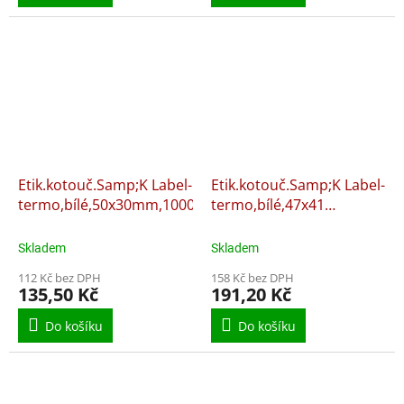
Etik.kotouč.Samp;K Label-
Etik.kotouč.Samp;K Label-
termo,bílé,50x30mm,1000ks
termo,bílé,47x41
mm,1500 ks
Skladem
Skladem
112 Kč bez DPH
158 Kč bez DPH
135,50 Kč
191,20 Kč
Do košíku
Do košíku