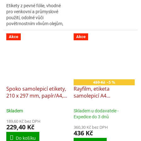
Etikety z pevné fólie, vhodné
pro venkovní a průmyslové
použití, odolné vůči
povětrnostním vlivům olejům,
mazivům, saponátům a vodě.
V balení 10ks
Akce
Akce
459 Kč
–5 %
Spoko samolepicí etikety,
Rayfilm, etiketa
210 x 297 mm, papír/A4,
samolepicí A4
bílé
210x297mm mm,
R01001123A 100 listů
Skladem
Skladem u dodavatele -
Expedice do 3 dnů
189,60 Kč bez DPH
229,40 Kč
360,30 Kč bez DPH
436 Kč
Do košíku