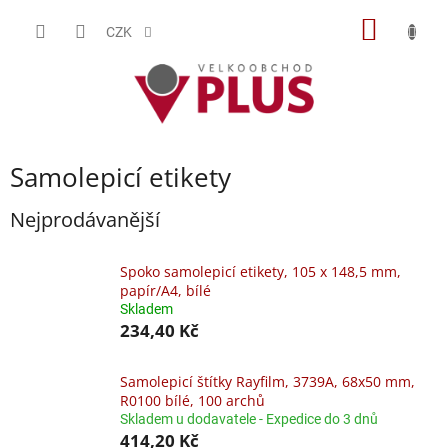
Přejít
NÁKUP
na
CZK
obsah
KOŠÍK
Samolepicí etikety
Nejprodávanější
Spoko samolepicí etikety, 105 x 148,5 mm,
papír/A4, bílé
Skladem
234,40 Kč
Samolepicí štítky Rayfilm, 3739A, 68x50 mm,
R0100 bílé, 100 archů
Skladem u dodavatele - Expedice do 3 dnů
414,20 Kč