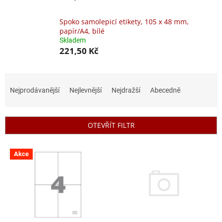
Spoko samolepicí etikety, 105 x 48 mm,
papír/A4, bílé
Skladem
221,50 Kč
Ř
a
Nejprodávanější
Nejlevnější
Nejdražší
Abecedně
z
e
n
OTEVŘÍT FILTR
í
p
V
r
Akce
ý
o
p
d
i
u
s
k
p
t
r
ů