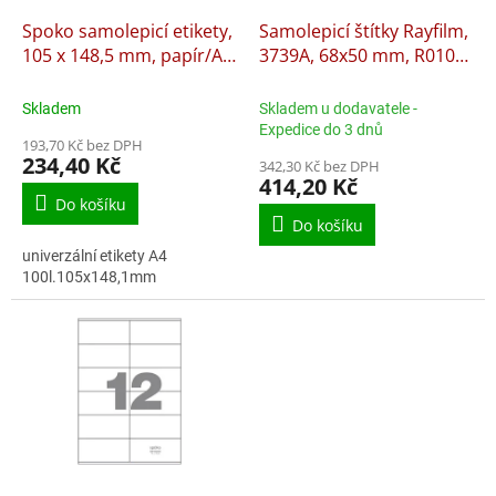
o
d
Samolepicí štítky Rayfilm,
Spoko samolepicí etikety,
u
3739A, 68x50 mm, R0100
105 x 148,5 mm, papír/A4,
k
bílé, 100 archů
bílé
t
Skladem u dodavatele -
Skladem
ů
Expedice do 3 dnů
193,70 Kč bez DPH
234,40 Kč
342,30 Kč bez DPH
414,20 Kč
Do košíku
Do košíku
univerzální etikety A4
100l.105x148,1mm