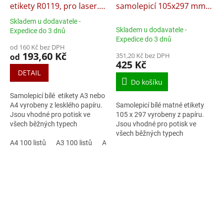
etikety R0119, pro laser.
samolepicí 105x297 mm
tiskárny
kód R01000923, 100 listů
Skladem u dodavatele -
Průměrné
Skladem u dodavatele -
Expedice do 3 dnů
hodnocení
Expedice do 3 dnů
produktu
od 160 Kč bez DPH
193,60 Kč
351,20 Kč bez DPH
je
od
425 Kč
3,0
DETAIL
z
Do košíku
5
hvězdiček.
Samolepicí bílé etikety A3 nebo
A4 vyrobeny z lesklého papíru.
Samolepicí bílé matné etikety
Jsou vhodné pro potisk ve
105 x 297 vyrobeny z papíru.
všech běžných typech
Jsou vhodné pro potisk ve
laserových tiskáren. Jsou
všech běžných typech
ideální pro malonákladový
A4 100 listů
A3 100 listů
A4 20 listů
laserových i inkoustových
tisk...
tiskáren.