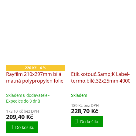
220 Kč
–4 %
Rayfilm 210x297mm bílá
Etik.kotouč.Samp;K Label-
matná polypropylen folie
termo,bílé,32x25mm,4000ks
Skladem u dodavatele -
Skladem
Expedice do 3 dnů
189 Kč bez DPH
228,70 Kč
173,10 Kč bez DPH
209,40 Kč
Do košíku
Do košíku