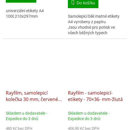
Do košíku
univerzální etikety A4
100l.210x297mm
Samolepicí bílé matné etikety
A4 vyrobeny z papíru.
Jsou vhodné pro potisk ve
všech běžných typech
laserových i inkoustových
tiskáren. Jsou ideální pro
malonákladový tisk...
Rayfilm, samolepicí
Rayfilm - samolepicí-
kolečka 30 mm, červené
etikety - 70×36- mm-žlutá
R01223030KA 100 listů
Skladem u dodavatele -
Skladem u dodavatele -
Expedice do 3 dnů
Expedice do 3 dnů
480 Kč bez DPH
406,90 Kč bez DPH