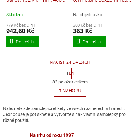
ks
000 ks
Skladem
Na objednávku
779 Kč bez DPH
300 Kč bez DPH
942,60 Kč
363 Kč
Do košíku
Do košíku
NAČÍST 24 DALŠÍCH
S
1
4
t
O
r
83
položek celkem
v
á
l
NAHORU
n
á
k
o
d
v
a
Naleznete zde samolepicí etikety ve všech rozměrech a tvarech.
á
c
Jednoduše je potisknete a vytvoříte si tak vlastní samolepky pro
n
í
různé použití.
í
p
r
Na trhu od roku 1997
v