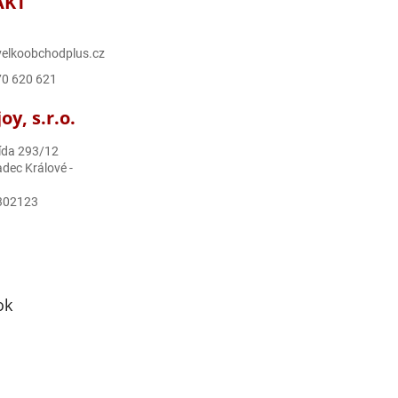
AKT
elkoobchodplus.cz
70 620 621
y, s.r.o.
ída 293/12
dec Králové -
302123
ok