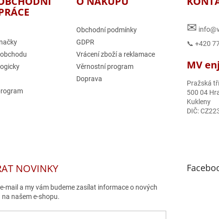
OBCHODNÍ
O NÁKUPU
KONT
PRÁCE
✉
info@v
Obchodní podmínky
načky
GDPR
📞 +420 7
 obchodu
Vrácení zboží a reklamace
MV enjo
logicky
Věrnostní program
Doprava
Pražská tř
program
500 04 Hra
Kukleny
DIČ: CZ22
RAT NOVINKY
Facebo
j e-mail a my vám budeme zasílat informace o nových
 na našem e-shopu.