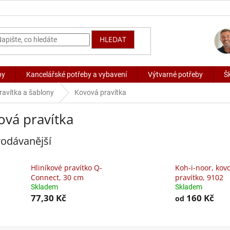
HLEDAT
by
Kancelářské potřeby a vybavení
Výtvarné potřeby
Š
ravítka a šablony
Kovová pravítka
ová pravítka
odávanější
Hliníkové pravítko Q-
Koh-i-noor, kov
Connect, 30 cm
pravítko, 9102
Skladem
Skladem
77,30 Kč
160 Kč
od