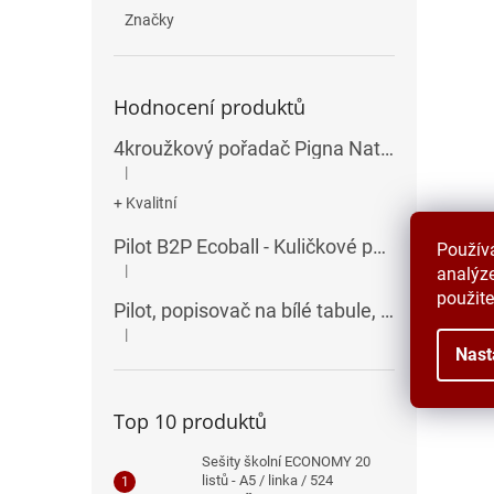
Značky
Hodnocení produktů
4kroužkový pořadač Pigna Nature Flowers - A4, 35 mm, mix motivů
|
Hodnocení produktu je 5 z 5 hvězdiček.
+ Kvalitní
Pilot B2P Ecoball - Kuličkové pero
Použív
|
analýze
Hodnocení produktu je 5 z 5 hvězdiček.
použite
Pilot, popisovač na bílé tabule, seříznutý hrot, V-Board Master Chisel
|
Hodnocení produktu je 5 z 5 hvězdiček.
Nast
Top 10 produktů
Sešity školní ECONOMY 20
listů - A5 / linka / 524