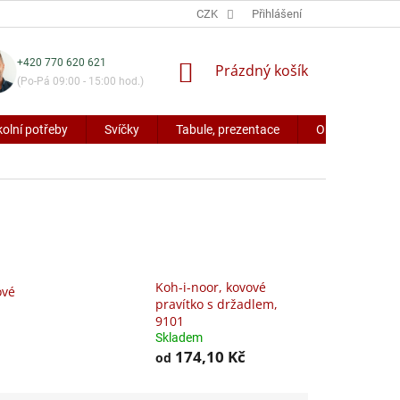
CZK
Přihlášení
+420 770 620 621
NÁKUPNÍ
Prázdný košík
(Po-Pá 09:00 - 15:00 hod.)
KOŠÍK
kolní potřeby
Svíčky
Tabule, prezentace
Obaly a potřeb
Koh-i-noor, kovové
ové
pravítko s držadlem,
9101
Skladem
174,10 Kč
od