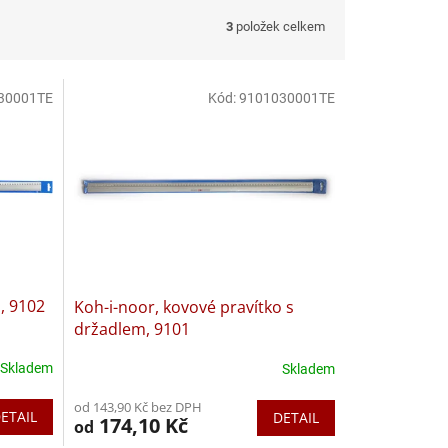
3
položek celkem
30001TE
Kód:
9101030001TE
, 9102
Koh-i-noor, kovové pravítko s
držadlem, 9101
Skladem
Skladem
od 143,90 Kč bez DPH
ETAIL
DETAIL
174,10 Kč
od