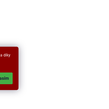
a díky
asím