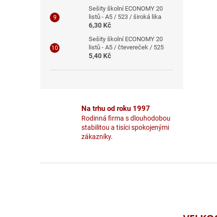
Sešity školní ECONOMY 20
listů - A5 / 523 / široká lika
6,30 Kč
Sešity školní ECONOMY 20
listů - A5 / čtevereček / 525
5,40 Kč
Na trhu od roku 1997
Rodinná firma s dlouhodobou
stabilitou a tisíci spokojenými
zákazníky.
Z
á
p
a
t