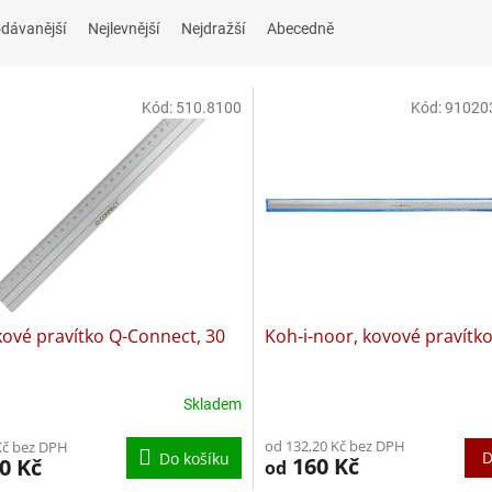
dávanější
Nejlevnější
Nejdražší
Abecedně
Kód:
510.8100
Kód:
91020
kové pravítko Q-Connect, 30
Koh-i-noor, kovové pravítko
Skladem
od 132,20 Kč bez DPH
Kč bez DPH
D
Do košíku
160 Kč
0 Kč
od