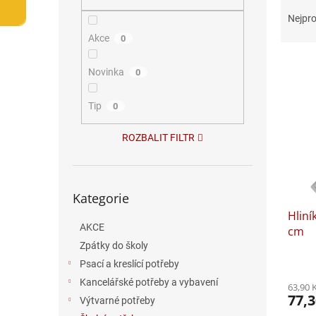
Ř
n
a
e
Nejpro
z
l
Akce
0
e
V
n
Novinka
0
ý
í
p
p
i
Tip
r
0
s
o
p
d
ROZBALIT FILTR
r
u
o
k
d
t
Přeskočit
Kategorie
kategorie
u
ů
Hliní
k
AKCE
cm
t
ů
Zpátky do školy
Psací a kreslící potřeby
Kancelářské potřeby a vybavení
63,90 
77,3
Výtvarné potřeby