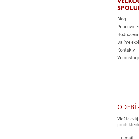
VELKO
í
SPOLU
Blog
Puncovní z
Hodnocení
Balíme eko
Kontakty
Věrnostní 
ODEBÍ
Vložte svů
produktech
E-mail