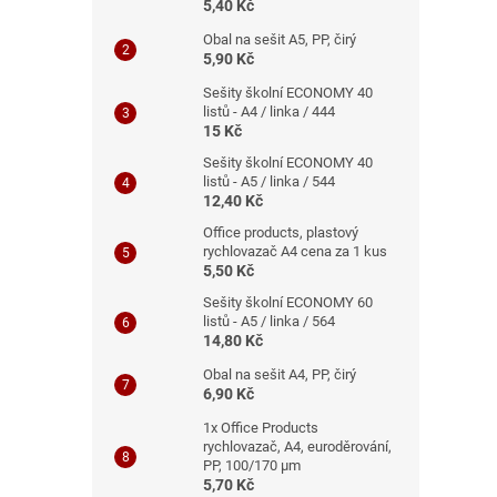
5,40 Kč
Obal na sešit A5, PP, čirý
5,90 Kč
Sešity školní ECONOMY 40
listů - A4 / linka / 444
15 Kč
Sešity školní ECONOMY 40
listů - A5 / linka / 544
12,40 Kč
Office products, plastový
rychlovazač A4 cena za 1 kus
5,50 Kč
Sešity školní ECONOMY 60
listů - A5 / linka / 564
14,80 Kč
Obal na sešit A4, PP, čirý
6,90 Kč
1x Office Products
rychlovazač, A4, euroděrování,
PP, 100/170 μm
5,70 Kč