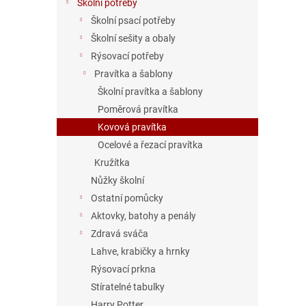
Školní potřeby
Školní psací potřeby
Školní sešity a obaly
Rýsovací potřeby
Pravítka a šablony
Školní pravítka a šablony
Poměrová pravítka
Kovová pravítka
Ocelové a řezací pravítka
Kružítka
Nůžky školní
Ostatní pomůcky
Aktovky, batohy a penály
Zdravá sváča
Lahve, krabičky a hrnky
Rýsovací prkna
Stíratelné tabulky
Harry Potter