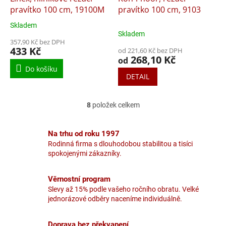
pravítko 100 cm, 19100M
pravítko 100 cm, 9103
Skladem
Průměrné
Skladem
hodnocení
357,90 Kč bez DPH
produktu
433 Kč
od 221,60 Kč bez DPH
je
268,10 Kč
od
5,0
Do košíku
z
DETAIL
5
hvězdiček.
8
položek celkem
O
v
l
Na trhu od roku 1997
á
Rodinná firma s dlouhodobou stabilitou a tisíci
d
spokojenými zákazníky.
a
c
í
Věrnostní program
p
Slevy až 15% podle vašeho ročního obratu. Velké
r
jednorázové odběry naceníme individuálně.
v
k
y
Doprava bez překvapení