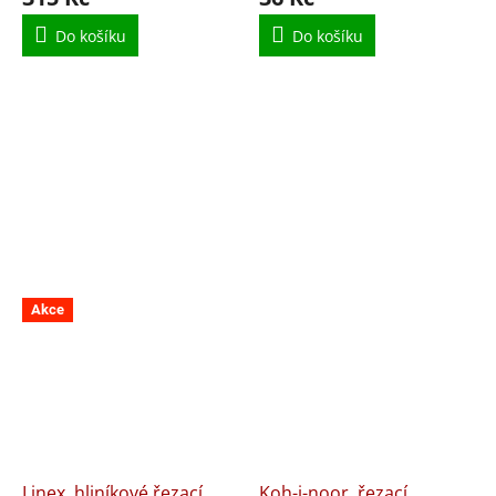
Do košíku
Do košíku
Akce
Linex, hliníkové řezací
Koh-i-noor, řezací