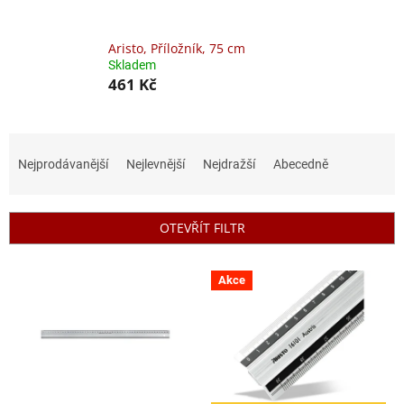
Aristo, Příložník, 75 cm
Skladem
461 Kč
Ř
a
Nejprodávanější
Nejlevnější
Nejdražší
Abecedně
z
e
n
OTEVŘÍT FILTR
í
p
V
r
Akce
ý
o
p
d
i
u
s
k
p
t
r
ů