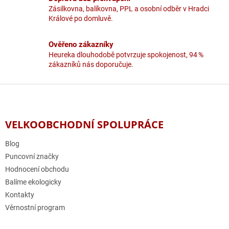
v
Zásilkovna, balíkovna, PPL a osobní odběr v Hradci
ý
Králové po domluvě.
p
i
Ověřeno zákazníky
s
u
Heureka dlouhodobě potvrzuje spokojenost, 94 %
zákazníků nás doporučuje.
Z
á
p
a
VELKOOBCHODNÍ SPOLUPRÁCE
t
í
Blog
Puncovní značky
Hodnocení obchodu
Balíme ekologicky
Kontakty
Věrnostní program