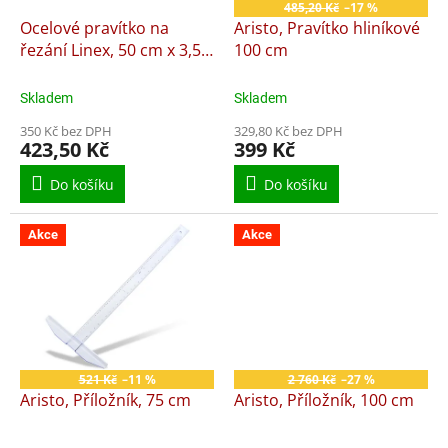
o
485,20 Kč
–17 %
d
Ocelové pravítko na
Aristo, Pravítko hliníkové
u
řezání Linex, 50 cm x 3,5
100 cm
k
cm
t
Skladem
Skladem
ů
350 Kč bez DPH
329,80 Kč bez DPH
423,50 Kč
399 Kč
Do košíku
Do košíku
Akce
Akce
521 Kč
–11 %
2 760 Kč
–27 %
Aristo, Příložník, 75 cm
Aristo, Příložník, 100 cm