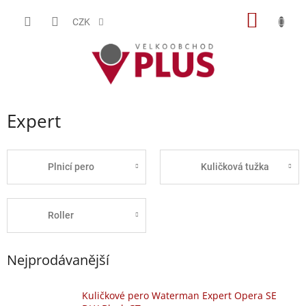
Přejít
NÁKUP
na
CZK
obsah
KOŠÍK
Expert
Plnicí pero
Kuličková tužka
Roller
Nejprodávanější
Kuličkové pero Waterman Expert Opera SE