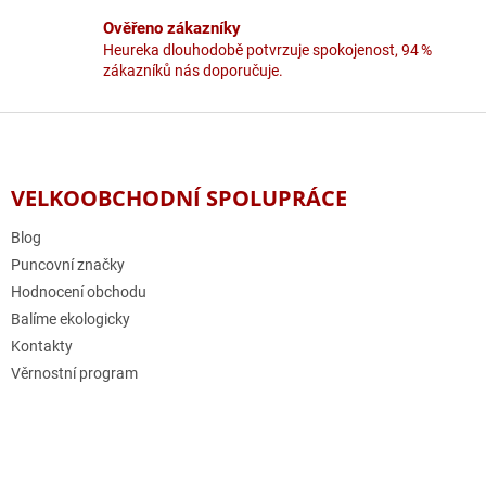
Ověřeno zákazníky
Heureka dlouhodobě potvrzuje spokojenost, 94 %
zákazníků nás doporučuje.
Z
á
p
a
VELKOOBCHODNÍ SPOLUPRÁCE
t
í
Blog
Puncovní značky
Hodnocení obchodu
Balíme ekologicky
Kontakty
Věrnostní program