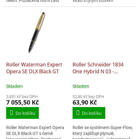
tělem. Pozlacená horní část
víčko s rytým vzorem
těla s rytým vzorem
inspirovaným operou. V
inspirovaným operou. V
kombinaci s pozlacenými
kombinaci s pozlacenými...
doplňky. Hrot z...
Roller Waterman Expert
Roller Schneider 1834
Opera SE DLX Black GT
One Hybrid N 03 -
červený
Skladem
Skladem
5 831 Kč bez DPH
52,80 Kč bez DPH
7 055,50 Kč
63,90 Kč
Do košíku
Do košíku
Roller Waterman Expert Opera
Roller se systémem Super-Flow,
SE DLX Black GT s černě
který zajišťuje plynulé,