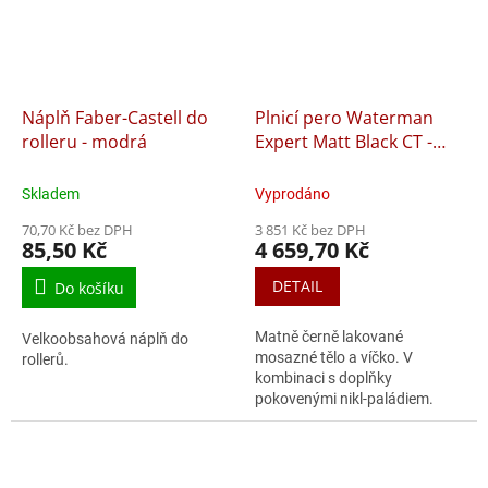
Náplň Faber-Castell do
Plnicí pero Waterman
rolleru - modrá
Expert Matt Black CT -
hrot M
Skladem
Vyprodáno
70,70 Kč bez DPH
3 851 Kč bez DPH
85,50 Kč
4 659,70 Kč
DETAIL
Do košíku
Matně černě lakované
Velkoobsahová náplň do
mosazné tělo a víčko. V
rollerů.
kombinaci s doplňky
pokovenými nikl-paládiem.
Hrot z ušlechtilé nerezové
oceli.Plnicí pero: nasazovací
víčko hrot z ušlechtilé oceli...