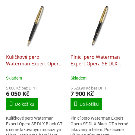
p
V
r
ý
o
p
d
i
u
s
k
p
t
r
ů
o
d
Kuličkové pero
Plnicí pero Waterman
u
Waterman Expert Opera
Expert Opera SE DLX
k
SE DLX Black GT
Black GT - hrot M
t
Skladem
Skladem
ů
5 000 Kč bez DPH
6 528,90 Kč bez DPH
6 050 Kč
7 900 Kč
Do košíku
Do košíku
Kuličkové pero Waterman
Plnicí pero Waterman Expert
Expert Opera SE DLX Black GT
Opera SE DLX Black GT s černě
s černě lakovaným mosazným
lakovaným tělem. Pozlacené