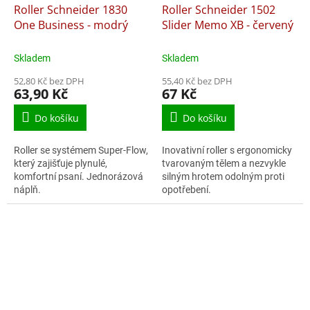
Roller Schneider 1830
Roller Schneider 1502
One Business - modrý
Slider Memo XB - červený
Skladem
Skladem
52,80 Kč bez DPH
55,40 Kč bez DPH
63,90 Kč
67 Kč
Do košíku
Do košíku
Roller se systémem Super-Flow,
Inovativní roller s ergonomicky
který zajišťuje plynulé,
tvarovaným tělem a nezvykle
komfortní psaní. Jednorázová
silným hrotem odolným proti
náplň.
opotřebení.