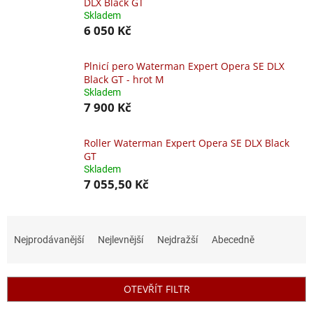
DLX Black GT
Skladem
6 050 Kč
Plnicí pero Waterman Expert Opera SE DLX
Black GT - hrot M
Skladem
7 900 Kč
Roller Waterman Expert Opera SE DLX Black
GT
Skladem
7 055,50 Kč
Ř
a
Nejprodávanější
Nejlevnější
Nejdražší
Abecedně
z
e
n
OTEVŘÍT FILTR
í