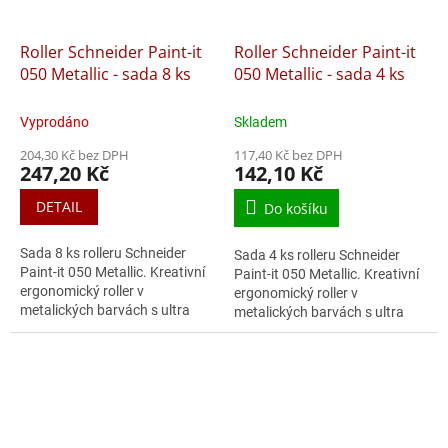
Roller Schneider Paint-it
Roller Schneider Paint-it
050 Metallic - sada 8 ks
050 Metallic - sada 4 ks
Vyprodáno
Skladem
204,30 Kč bez DPH
117,40 Kč bez DPH
247,20 Kč
142,10 Kč
DETAIL
Do košíku
Sada 8 ks rolleru Schneider
Sada 4 ks rolleru Schneider
Paint-it 050 Metallic. Kreativní
Paint-it 050 Metallic. Kreativní
ergonomický roller v
ergonomický roller v
metalických barvách s ultra
metalických barvách s ultra
hladkou špičkou. Inovativní
hladkou špičkou. Inovativní
technologie umožňuje čisté a
technologie umožňuje čisté a
rovnoměrné...
rovnoměrné...