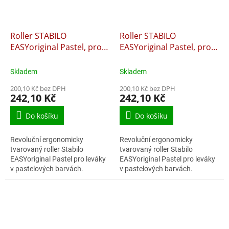
Roller STABILO
Roller STABILO
EASYoriginal Pastel, pro
EASYoriginal Pastel, pro
leváky - pastelově modrá
leváky - pastelově růžová
Skladem
Skladem
200,10 Kč bez DPH
200,10 Kč bez DPH
242,10 Kč
242,10 Kč
Do košíku
Do košíku
Revoluční ergonomicky
Revoluční ergonomicky
tvarovaný roller Stabilo
tvarovaný roller Stabilo
EASYoriginal Pastel pro leváky
EASYoriginal Pastel pro leváky
v pastelových barvách.
v pastelových barvách.
Úchopová zóna z
Úchopová zóna z
neklouzavého materiálu.
neklouzavého materiálu.
Uvolněné držení pera pomáhá
Uvolněné držení pera pomáhá
proti...
proti...