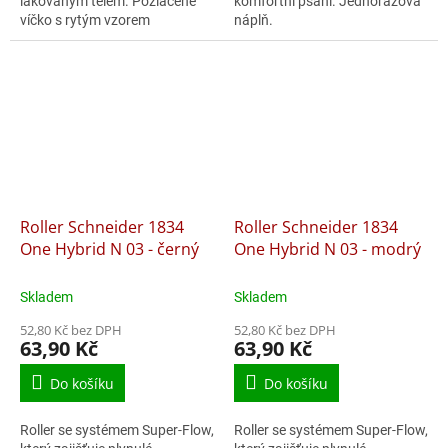
lakovaným tělem. Pozlacené
komfortní psaní. Jednorázová
víčko s rytým vzorem
náplň.
inspirovaným operou. V
kombinaci s pozlacenými
doplňky.
Roller Schneider 1834
Roller Schneider 1834
One Hybrid N 03 - černý
One Hybrid N 03 - modrý
Skladem
Skladem
52,80 Kč bez DPH
52,80 Kč bez DPH
63,90 Kč
63,90 Kč
Do košíku
Do košíku
Roller se systémem Super-Flow,
Roller se systémem Super-Flow,