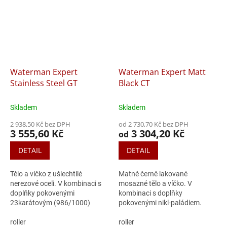
Waterman Expert
Waterman Expert Matt
Stainless Steel GT
Black CT
Skladem
Skladem
2 938,50 Kč bez DPH
od 2 730,70 Kč bez DPH
3 555,60 Kč
3 304,20 Kč
od
DETAIL
DETAIL
Tělo a víčko z ušlechtilé
Matně černě lakované
nerezové oceli. V kombinaci s
mosazné tělo a víčko. V
doplňky pokovenými
kombinaci s doplňky
23karátovým (986/1000)
pokovenými nikl-paládiem.
zlatem. Roller: nasazovací
Kuličkové pero (kuličkové pero,
víčko standardní náplň do
roller
propiska): otočný
roller