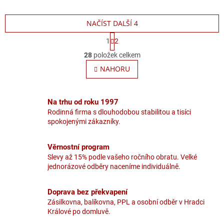
rollerů, dodáváno s černou...
mechanismus standardní
náplň pro...
NAČÍST DALŠÍ 4
S
1
2
t
O
r
28
položek celkem
v
á
l
NAHORU
n
á
k
o
d
v
a
Na trhu od roku 1997
á
c
n
Rodinná firma s dlouhodobou stabilitou a tisíci
í
í
spokojenými zákazníky.
p
r
v
Věrnostní program
k
Slevy až 15% podle vašeho ročního obratu. Velké
y
jednorázové odběry naceníme individuálně.
v
ý
p
Doprava bez překvapení
i
Zásilkovna, balíkovna, PPL a osobní odběr v Hradci
s
Králové po domluvě.
u