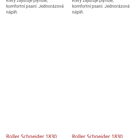
který zajišťuje plynulé,
který zajišťuje plynulé,
komfortní psaní. Jednorázová
komfortní psaní. Jednorázová
náplň.
náplň.
Roller Schneider 1830
Roller Schneider 1830