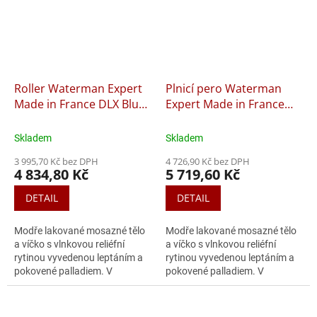
Roller Waterman Expert
Plnicí pero Waterman
Made in France DLX Blue
Expert Made in France
CT
DLX Blue CT - hrot F
Skladem
Skladem
3 995,70 Kč bez DPH
4 726,90 Kč bez DPH
4 834,80 Kč
5 719,60 Kč
DETAIL
DETAIL
Modře lakované mosazné tělo
Modře lakované mosazné tělo
a víčko s vlnkovou reliéfní
a víčko s vlnkovou reliéfní
rytinou vyvedenou leptáním a
rytinou vyvedenou leptáním a
pokovené palladiem. V
pokovené palladiem. V
kombinaci s doplňky
kombinaci s doplňky
pokovenými palladiem.
pokovenými palladiem. Hrot z
ušlechtilé nerezové...