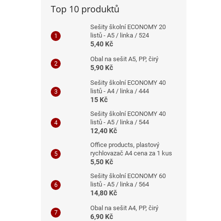
Top 10 produktů
Sešity školní ECONOMY 20
listů - A5 / linka / 524
5,40 Kč
Obal na sešit A5, PP, čirý
5,90 Kč
Sešity školní ECONOMY 40
listů - A4 / linka / 444
15 Kč
Sešity školní ECONOMY 40
listů - A5 / linka / 544
12,40 Kč
Office products, plastový
rychlovazač A4 cena za 1 kus
5,50 Kč
Sešity školní ECONOMY 60
listů - A5 / linka / 564
14,80 Kč
Obal na sešit A4, PP, čirý
6,90 Kč