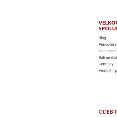
á
p
a
t
VELKO
í
SPOLU
Blog
Puncovní z
Hodnocení
Balíme eko
Kontakty
Věrnostní 
ODEBÍ