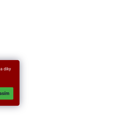
a díky
asím