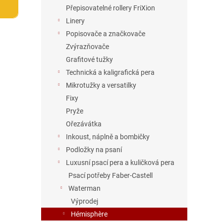
n
Přepisovatelné rollery FriXion
e
Linery
l
Popisovače a značkovače
Zvýrazňovače
Grafitové tužky
Technická a kaligrafická pera
Mikrotužky a versatilky
Fixy
Pryže
Ořezávátka
Inkoust, náplně a bombičky
Podložky na psaní
Luxusní psací pera a kuličková pera
Psací potřeby Faber-Castell
Waterman
Výprodej
Hémisphère