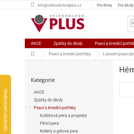
Přejít
info@velkoobchodplus.cz
Pro firmy
Pro školy
na
obsah
AKCE
Zpátky do školy
Psací a kreslící potře
Domů
Psací a kreslící potřeby
Luxusní psací pe
P
Hém
o
Přeskočit
s
Kategorie
kategorie
t
r
Hodnocení obchodu
AKCE
a
Zpátky do školy
n
n
Psací a kreslící potřeby
í
Kuličková pera a propisky
p
Plnicí pera
a
Rollery a gelová pera