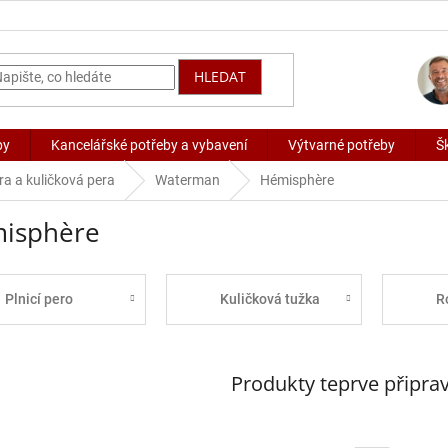
HLEDAT
by
Kancelářské potřeby a vybavení
Výtvarné potřeby
Š
ra a kuličková pera
Waterman
Hémisphère
isphère
Plnicí pero
Kuličková tužka
R
Produkty teprve připra