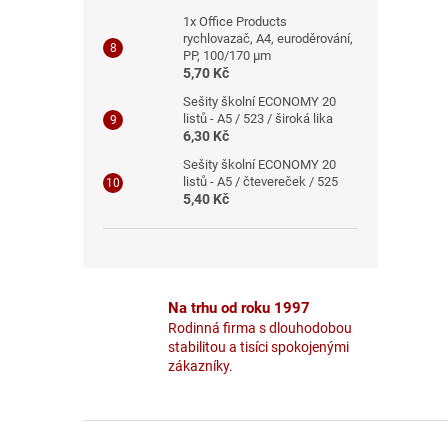
1x Office Products
rychlovazač, A4, euroděrování,
PP, 100/170 μm
5,70 Kč
Sešity školní ECONOMY 20
listů - A5 / 523 / široká lika
6,30 Kč
Sešity školní ECONOMY 20
listů - A5 / čtevereček / 525
5,40 Kč
Na trhu od roku 1997
Rodinná firma s dlouhodobou
stabilitou a tisíci spokojenými
zákazníky.
Z