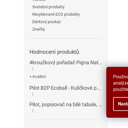
Svatební produkty
Recyklované ECO produkty
Dárkový poukaz
Značky
Hodnocení produktů
4kroužkový pořadač Pigna Nature Flowers - A4, 35 mm, mix motivů
|
Hodnocení produktu je 5 z 5 hvězdiček.
Použív
+ Kvalitní
analýze
Pilot B2P Ecoball - Kuličkové pero
použite
|
Hodnocení produktu je 5 z 5 hvězdiček.
Nast
Pilot, popisovač na bílé tabule, seříznutý hrot, V-Board Master Chisel
|
Hodnocení produktu je 5 z 5 hvězdiček.