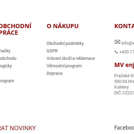
OBCHODNÍ
O NÁKUPU
KONT
PRÁCE
✉
info@v
Obchodní podmínky
načky
GDPR
📞 +420 7
 obchodu
Vrácení zboží a reklamace
MV enjo
logicky
Věrnostní program
Doprava
Pražská tř
program
500 04 Hra
Kukleny
DIČ: CZ22
RAT NOVINKY
Facebo