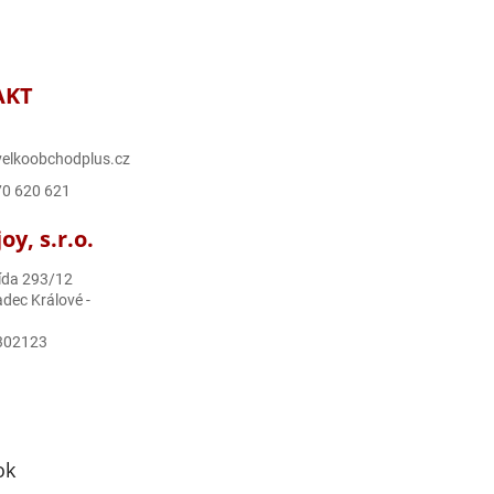
AKT
elkoobchodplus.cz
70 620 621
y, s.r.o.
ída 293/12
dec Králové -
302123
ok