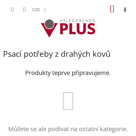
Přejít
NÁKUP
na
CZK
obsah
KOŠÍK
Psací potřeby z drahých kovů
Produkty teprve připravujeme.
Můžete se ale podívat na ostatní kategorie.