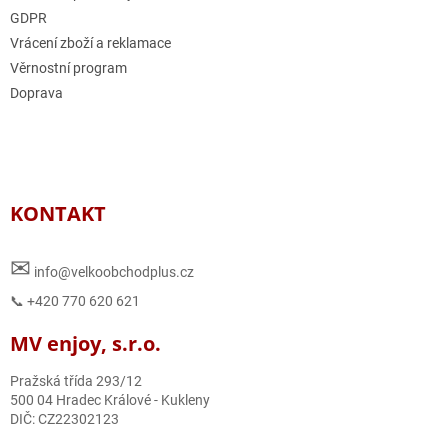
GDPR
Vrácení zboží a reklamace
Věrnostní program
Doprava
KONTAKT
✉
info@velkoobchodplus.cz
📞 +420 770 620 621
MV enjoy, s.r.o.
Pražská třída 293/12
500 04 Hradec Králové - Kukleny
DIČ: CZ22302123