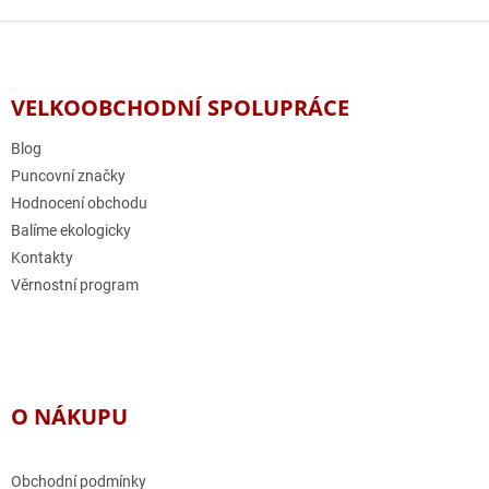
Z
á
p
a
VELKOOBCHODNÍ SPOLUPRÁCE
t
í
Blog
Puncovní značky
Hodnocení obchodu
Balíme ekologicky
Kontakty
Věrnostní program
O NÁKUPU
Obchodní podmínky