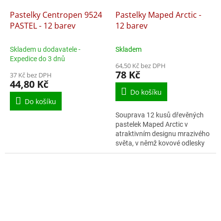
Pastelky Centropen 9524
Pastelky Maped Arctic -
PASTEL - 12 barev
12 barev
Skladem u dodavatele -
Skladem
Expedice do 3 dnů
64,50 Kč bez DPH
78 Kč
37 Kč bez DPH
44,80 Kč
Do košíku
Do košíku
Souprava 12 kusů dřevěných
pastelek Maped Arctic v
atraktivním designu mrazivého
světa, v němž kovové odlesky
zachycují světlo a
odhalují ledové odstíny.
Ergonomické pastelky s...