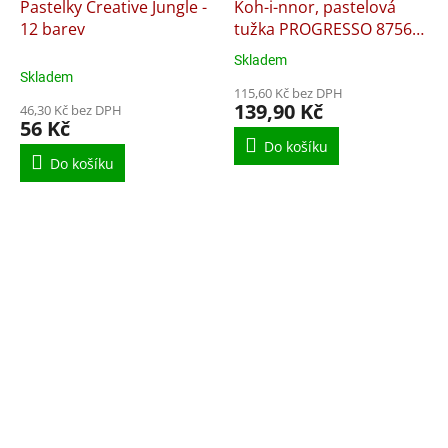
Pastelky Creative Jungle -
Koh-i-nnor, pastelová
12 barev
tužka PROGRESSO 8756
12 ks sada
Skladem
Průměrné
Skladem
hodnocení
115,60 Kč bez DPH
produktu
139,90 Kč
46,30 Kč bez DPH
je
56 Kč
5,0
Do košíku
z
Do košíku
5
hvězdiček.