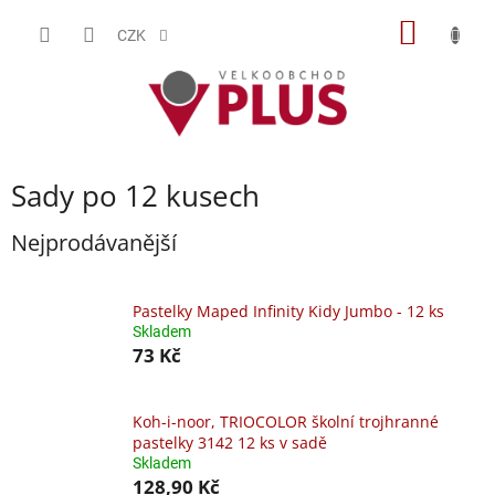
Přejít
NÁKUP
na
CZK
obsah
KOŠÍK
Sady po 12 kusech
Nejprodávanější
Pastelky Maped Infinity Kidy Jumbo - 12 ks
Skladem
73 Kč
Koh-i-noor, TRIOCOLOR školní trojhranné
pastelky 3142 12 ks v sadě
Skladem
128,90 Kč