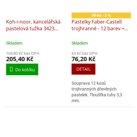
79 Kč
–3 %
Koh-i-noor, kancelářská
Pastelky Faber-Castell
pastelová tužka 3423
trojhranné - 12 barev +
červeno/modrá cena za
ořezávátko
12 ks
Skladem
Skladem
169,80 Kč bez DPH
63 Kč bez DPH
205,40 Kč
76,20 Kč
DETAIL
Do košíku
Souprava 12 kusů
trojhranných dřevěných
pastelek. Tloušťka tuhy 3,3
mm.