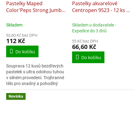
Pastelky Maped
Pastelky akvarelové
Color'Peps Strong Jumbo
Centropen 9523 - 12 ks +
- 12 barev
štětec kulatý
Skladem
Skladem u dodavatele -
Expedice do 3 dnů
92,60 Kč bez DPH
112 Kč
55 Kč bez DPH
66,60 Kč
Do košíku
Do košíku
Souprava 12 kusů bezdřevých
pastelek s ultra odolnou tuhou
v silném provedení. Trojhranné
tělo pro snadný a pohodlný
úchop.
Novinka