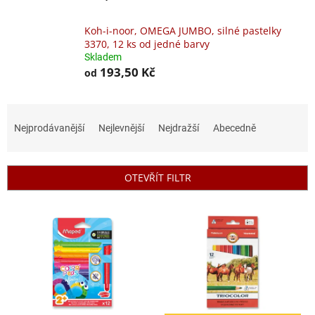
Koh-i-noor, OMEGA JUMBO, silné pastelky
3370, 12 ks od jedné barvy
Skladem
193,50 Kč
od
Ř
a
Nejprodávanější
Nejlevnější
Nejdražší
Abecedně
z
e
n
OTEVŘÍT FILTR
í
p
V
r
ý
o
p
d
i
u
s
k
p
t
r
ů