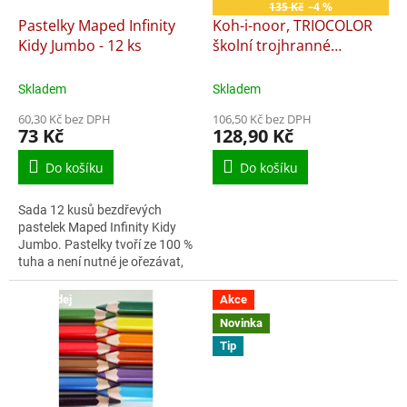
o
135 Kč
–4 %
d
Pastelky Maped Infinity
Koh-i-noor, TRIOCOLOR
u
Kidy Jumbo - 12 ks
školní trojhranné
k
pastelky 3142 12 ks v
t
sadě
Skladem
Skladem
ů
60,30 Kč bez DPH
106,50 Kč bez DPH
73 Kč
128,90 Kč
Do košíku
Do košíku
Sada 12 kusů bezdřevých
pastelek Maped Infinity Kidy
Jumbo. Pastelky tvoří ze 100 %
tuha a není nutné je ořezávat,
díky čemuž nevzniká odpad.
Ostří se samy při vybarvování.
Doprodej
Akce
Mají...
Novinka
Tip