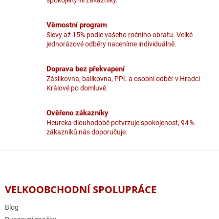
p
r
v
Věrnostní program
k
Slevy až 15% podle vašeho ročního obratu. Velké
y
jednorázové odběry naceníme individuálně.
v
ý
p
Doprava bez překvapení
i
Zásilkovna, balíkovna, PPL a osobní odběr v Hradci
s
Králové po domluvě.
u
Ověřeno zákazníky
Heureka dlouhodobě potvrzuje spokojenost, 94 %
zákazníků nás doporučuje.
Z
á
p
a
VELKOOBCHODNÍ SPOLUPRÁCE
t
í
Blog