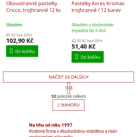
Oboustranné pastelky
Pastelky Kores Kromas
Cricco, trojhranné 12 ks
trojhranné / 12 barev
Skladem
Skladem u dodavatele -
Expedice do 3 dnů
85 Kč bez DPH
102,90 Kč
42,50 Kč bez DPH
51,40 Kč
Do košíku
Do košíku
NAČÍST 24 DALŠÍCH
S
1
3
t
O
r
50
položek celkem
v
á
l
NAHORU
n
á
k
o
d
v
a
Na trhu od roku 1997
á
c
n
Rodinná firma s dlouhodobou stabilitou a tisíci
í
í
spokojenými zákazníky.