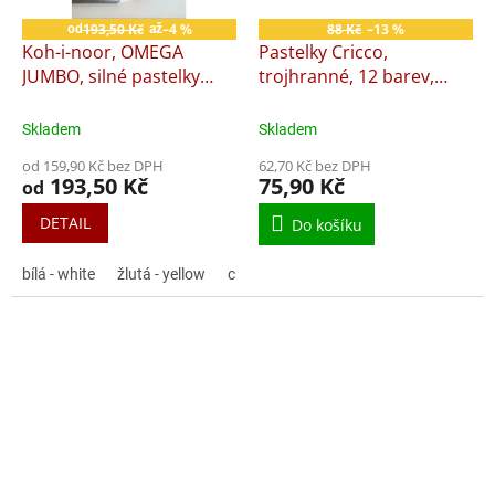
193,50 Kč
–4 %
88 Kč
–13 %
od
až
Koh-i-noor, OMEGA
Pastelky Cricco,
JUMBO, silné pastelky
trojhranné, 12 barev,
3370, 12 ks od jedné
blistr
barvy
Skladem
Skladem
od 159,90 Kč bez DPH
62,70 Kč bez DPH
193,50 Kč
75,90 Kč
od
DETAIL
Do košíku
bílá - white
žlutá - yellow
citrónově žlutá - lemon yellow
pískov