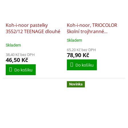
Koh-i-noor pastelky
Koh-i-noor, TRIOCOLOR
3552/12 TEENAGE dlouhé
školní trojhranné
pastelky 3132 12 ks
Skladem
Průměrné
Skladem
hodnocení
65,20 Kč bez DPH
produktu
78,90 Kč
38,40 Kč bez DPH
je
46,50 Kč
5,0
Do košíku
z
Do košíku
5
hvězdiček.
Novinka