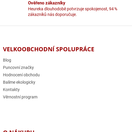
Ověřeno zákazníky
s
u
Heureka dlouhodobě potvrzuje spokojenost, 94 %
zákazníků nás doporučuje.
Z
á
p
a
VELKOOBCHODNÍ SPOLUPRÁCE
t
í
Blog
Puncovní značky
Hodnocení obchodu
Balíme ekologicky
Kontakty
Věrnostní program