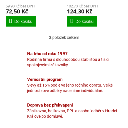
ů
59,90 Kč bez DPH
102,70 Kč bez DPH
72,50 Kč
124,30 Kč
Do košíku
Do košíku
2
položek celkem
O
v
l
Na trhu od roku 1997
á
Rodinná firma s dlouhodobou stabilitou a tisíci
d
spokojenými zákazníky.
a
c
í
Věrnostní program
p
Slevy až 15% podle vašeho ročního obratu. Velké
r
jednorázové odběry naceníme individuálně.
v
k
y
Doprava bez překvapení
v
Zásilkovna, balíkovna, PPL a osobní odběr v Hradci
ý
Králové po domluvě.
p
i