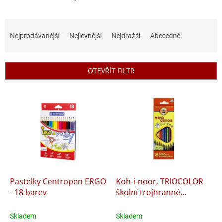
Ř
a
Nejprodávanější
Nejlevnější
Nejdražší
Abecedně
z
e
n
OTEVŘÍT FILTR
í
p
V
r
ý
o
p
d
i
u
s
k
p
t
r
ů
o
d
Pastelky Centropen ERGO
Koh-i-noor, TRIOCOLOR
u
- 18 barev
školní trojhranné
k
pastelky 3133 18 ks sada
t
Skladem
Skladem