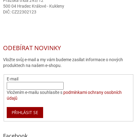
Pražská třída 293/12
500 04 Hradec Králové - Kukleny
DIČ: CZ22302123
ODEBÍRAT NOVINKY
Vložte svůj e-mail a my vám budeme zasílat informace o nových
produktech na našem e-shopu.
E-mail
Vložením e-mailu souhlasíte s
podmínkami ochrany osobních
údajů
PŘIHLÁSIT SE
Facebook