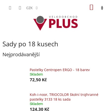
Přejít
NÁKUP
na
CZK
obsah
KOŠÍK
Sady po 18 kusech
Nejprodávanější
Pastelky Centropen ERGO - 18 barev
Skladem
72,50 Kč
Koh-i-noor, TRIOCOLOR školní trojhranné
pastelky 3133 18 ks sada
Skladem
124,30 Kč