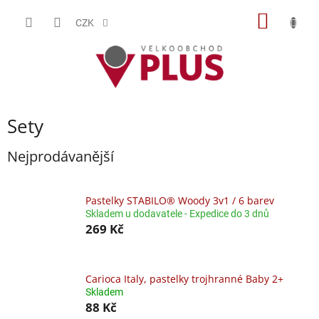
Přejít
NÁKUP
na
CZK
obsah
KOŠÍK
Sety
Nejprodávanější
Pastelky STABILO® Woody 3v1 / 6 barev
Skladem u dodavatele - Expedice do 3 dnů
269 Kč
Carioca Italy, pastelky trojhranné Baby 2+
Skladem
88 Kč