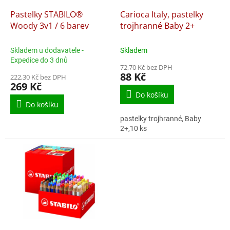
o
d
Pastelky STABILO®
Carioca Italy, pastelky
u
Woody 3v1 / 6 barev
trojhranné Baby 2+
k
t
Skladem u dodavatele -
Skladem
ů
Expedice do 3 dnů
72,70 Kč bez DPH
88 Kč
222,30 Kč bez DPH
269 Kč
Do košíku
Do košíku
pastelky trojhranné, Baby
2+,10 ks