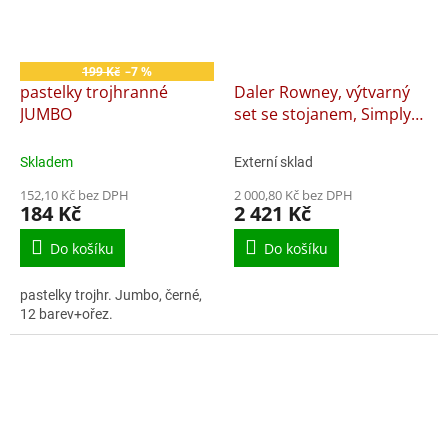
199 Kč
–7 %
pastelky trojhranné
Daler Rowney, výtvarný
JUMBO
set se stojanem, Simply
Ultimate Studio Set 200ks
Skladem
Externí sklad
152,10 Kč bez DPH
2 000,80 Kč bez DPH
184 Kč
2 421 Kč
Do košíku
Do košíku
pastelky trojhr. Jumbo, černé,
12 barev+ořez.