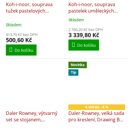
Koh-i-noor, souprava
Koh-i-noor, souprava
tužek pastelových
pastelek uměleckých
akvarelových v laku
POLYCOLOR, 144 ks
Skladem
Průměrné
PROGRESSO 8782
Skladem
hodnocení
2 760,20 Kč bez DPH
produktu
3 339,80 Kč
413,70 Kč bez DPH
je
500,60 Kč
5,0
Do košíku
z
Do košíku
5
hvězdiček.
Novinka
Tip
1 159 Kč
–8 %
Daler Rowney, výtvarný
Daler-Rowney, velká sada
set se stojanem,
pro kreslení, Drawing Box
Complete Art Set
Set