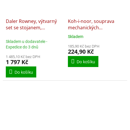
Daler Rowney, výtvarný
Koh-i-noor, souprava
set se stojanem,
mechanických
Complete Art Studio, 115
pastelových tužek Scala
Skladem
Průměrné
kusů
4012
Skladem u dodavatele -
hodnocení
185,90 Kč bez DPH
Expedice do 3 dnů
produktu
224,90 Kč
je
1 485,10 Kč bez DPH
5,0
1 797 Kč
Do košíku
z
5
Do košíku
hvězdiček.