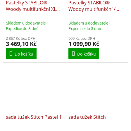
Pastelky STABILO®
Pastelky STABILO®
Woody multifunkční XL
Woody multifunkční /
školní set / 76 barev + 4
stolní set / 15 barev +
ks ořezávátek
ořezávátko
Skladem u dodavatele -
Skladem u dodavatele -
Expedice do 3 dnů
Expedice do 3 dnů
2 867 Kč bez DPH
909 Kč bez DPH
3 469,10 Kč
1 099,90 Kč
Do košíku
Do košíku
sada tužek Stitch Pastel 1
sada tužek Stitch