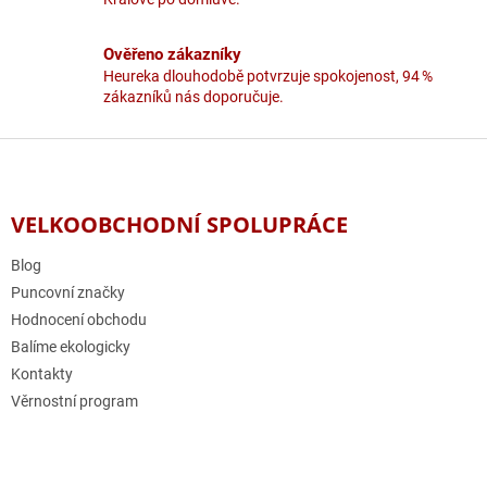
p
i
Ověřeno zákazníky
s
u
Heureka dlouhodobě potvrzuje spokojenost, 94 %
zákazníků nás doporučuje.
Z
á
p
a
VELKOOBCHODNÍ SPOLUPRÁCE
t
í
Blog
Puncovní značky
Hodnocení obchodu
Balíme ekologicky
Kontakty
Věrnostní program