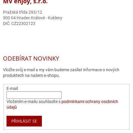
MV enjoy, s.r.o.
Pražská třída 293/12
500 04 Hradec Králové - Kukleny
DIČ: CZ22302123
ODEBÍRAT NOVINKY
Vložte svůj e-mail a my vám budeme zasílat informace o nových
produktech na našem e-shopu.
E-mail
Vložením e-mailu souhlasíte s
podmínkami ochrany osobních
údajů
PŘIHLÁSIT SE