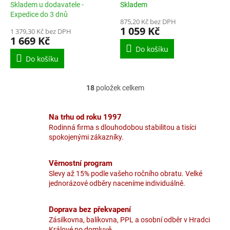
Skladem u dodavatele -
Skladem
Expedice do 3 dnů
875,20 Kč bez DPH
1 059 Kč
1 379,30 Kč bez DPH
1 669 Kč
Do košíku
Do košíku
18
položek celkem
O
v
l
Na trhu od roku 1997
á
Rodinná firma s dlouhodobou stabilitou a tisíci
d
spokojenými zákazníky.
a
c
í
Věrnostní program
p
Slevy až 15% podle vašeho ročního obratu. Velké
r
jednorázové odběry naceníme individuálně.
v
k
y
Doprava bez překvapení
v
Zásilkovna, balíkovna, PPL a osobní odběr v Hradci
ý
Králové po domluvě.