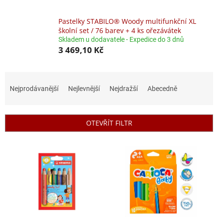
Pastelky STABILO® Woody multifunkční XL
školní set / 76 barev + 4 ks ořezávátek
Skladem u dodavatele - Expedice do 3 dnů
3 469,10 Kč
Ř
a
Nejprodávanější
Nejlevnější
Nejdražší
Abecedně
z
e
n
OTEVŘÍT FILTR
í
p
V
r
ý
o
p
d
i
u
s
k
p
t
r
ů