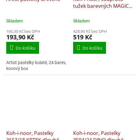
tužek barevných MAGIC
3444 N, 24 ks
Skladem
Skladem
160,30 Kč bez DPH
428,90 Kč bez DPH
193,90 Kč
519 Kč
Do košíku
Do košíku
Artist pastelky kulaté, 24 barev,
kovový box
Koh-i-noor, Pastelky
Koh-i-noor, Pastelky
3653/18 KRTEK dlouhé
3594/24 DINO dlouhé