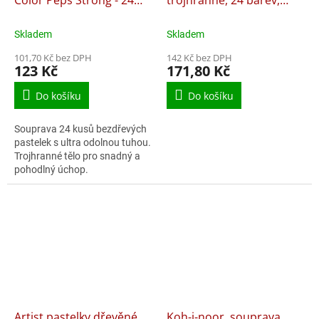
barev
blistr
Skladem
Skladem
101,70 Kč bez DPH
142 Kč bez DPH
123 Kč
171,80 Kč
Do košíku
Do košíku
Souprava 24 kusů bezdřevých
pastelek s ultra odolnou tuhou.
Trojhranné tělo pro snadný a
pohodlný úchop.
Artist pastelky dřevěné
Koh-i-noor, souprava