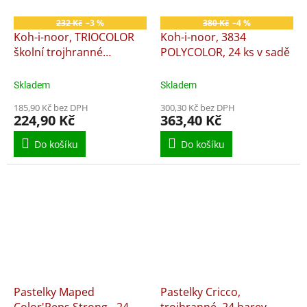
232 Kč
–3 %
380 Kč
–4 %
Koh-i-noor, TRIOCOLOR
Koh-i-noor, 3834
školní trojhranné
POLYCOLOR, 24 ks v sadě
pastelky 3144 24 ks v
sadě
Skladem
Skladem
185,90 Kč bez DPH
300,30 Kč bez DPH
224,90 Kč
363,40 Kč
Do košíku
Do košíku
Pastelky Maped
Pastelky Cricco,
Color'Peps Strong - 24
trojhranné, 24 barev,