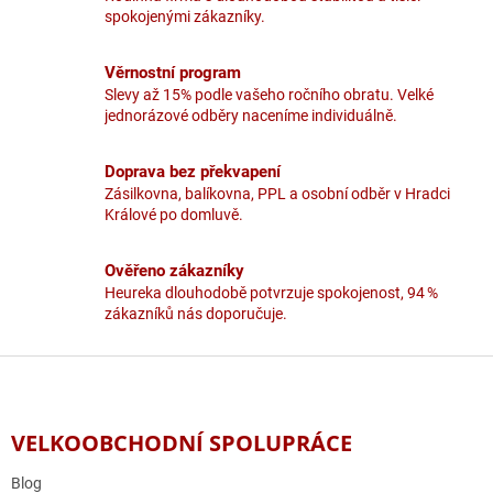
í
í
spokojenými zákazníky.
p
r
v
Věrnostní program
k
Slevy až 15% podle vašeho ročního obratu. Velké
y
jednorázové odběry naceníme individuálně.
v
ý
p
Doprava bez překvapení
i
Zásilkovna, balíkovna, PPL a osobní odběr v Hradci
s
Králové po domluvě.
u
Ověřeno zákazníky
Heureka dlouhodobě potvrzuje spokojenost, 94 %
zákazníků nás doporučuje.
Z
á
p
a
VELKOOBCHODNÍ SPOLUPRÁCE
t
í
Blog