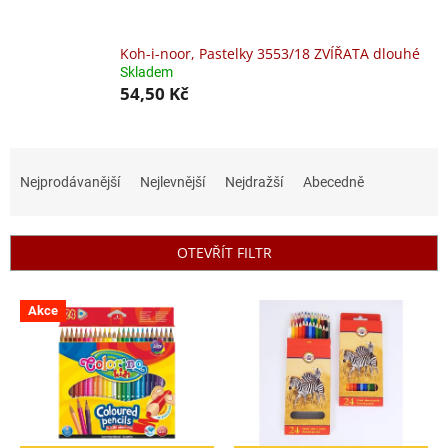
Koh-i-noor, Pastelky 3553/18 ZVÍŘATA dlouhé
Skladem
54,50 Kč
Ř
a
Nejprodávanější
Nejlevnější
Nejdražší
Abecedně
z
e
n
OTEVŘÍT FILTR
í
p
V
r
Akce
ý
o
p
d
i
u
s
k
p
t
r
ů