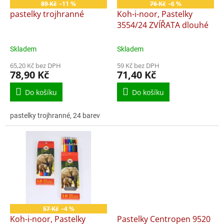
o
89 Kč
–11 %
76 Kč
–6 %
d
pastelky trojhranné
Koh-i-noor, Pastelky
u
3554/24 ZVÍŘATA dlouhé
k
t
Skladem
Skladem
ů
65,20 Kč bez DPH
59 Kč bez DPH
78,90 Kč
71,40 Kč
Do košíku
Do košíku
pastelky trojhranné, 24 barev
57 Kč
–4 %
Koh-i-noor, Pastelky
Pastelky Centropen 9520