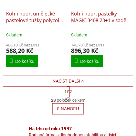
Koh-i-noor, umělecké
Koh-i-noor, pastelky
pastelové tužky polycolor
MAGIC 3408 23+1 v sadě
3824/24, portrét
Skladem
Skladem
486,10 Kč bez DPH
740,70 Kč bez DPH
588,20 Kč
896,30 Kč
Do košíku
Do košíku
NAČÍST DALŠÍ 4
S
1
2
t
O
r
28
položek celkem
v
á
l
NAHORU
n
á
k
o
d
v
a
Na trhu od roku 1997
á
c
n
Rodinná firma s dlouhodobou stabilitou a tisíci