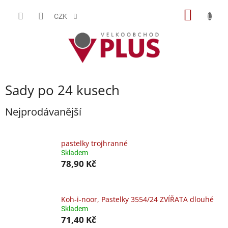
Přejít
NÁKUP
na
CZK
obsah
KOŠÍK
Sady po 24 kusech
Nejprodávanější
pastelky trojhranné
Skladem
78,90 Kč
Koh-i-noor, Pastelky 3554/24 ZVÍŘATA dlouhé
Skladem
71,40 Kč