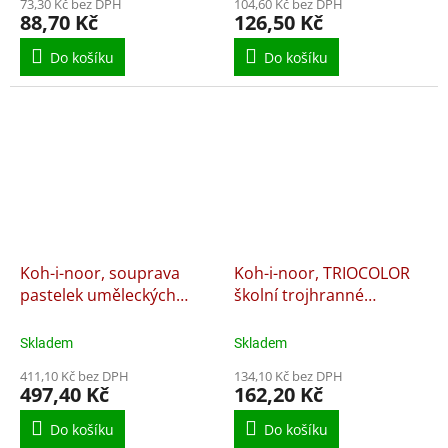
73,30 Kč bez DPH
104,60 Kč bez DPH
88,70 Kč
126,50 Kč
Do košíku
Do košíku
Koh-i-noor, souprava
Koh-i-noor, TRIOCOLOR
pastelek uměleckých
školní trojhranné
POLYCOLOR, 24 ks v
pastelky 3134 24 ks
penálu
Skladem
Skladem
411,10 Kč bez DPH
134,10 Kč bez DPH
497,40 Kč
162,20 Kč
Do košíku
Do košíku