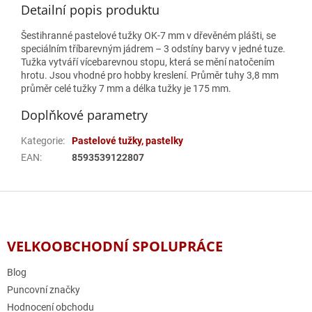
Detailní popis produktu
Šestihranné pastelové tužky OK-7 mm v dřevěném plášti, se
speciálním tříbarevným jádrem – 3 odstíny barvy v jedné tuze.
Tužka vytváří vícebarevnou stopu, která se mění natočením
hrotu. Jsou vhodné pro hobby kreslení.
Průměr tuhy 3,8 mm
průměr celé tužky 7 mm a délka tužky je 175 mm.
Doplňkové parametry
Kategorie
:
Pastelové tužky, pastelky
EAN
:
8593539122807
Z
á
p
a
VELKOOBCHODNÍ SPOLUPRÁCE
t
í
Blog
Puncovní značky
Hodnocení obchodu