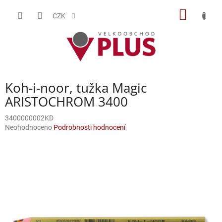
Přejít
NÁKUP
na
CZK
obsah
KOŠÍK
Koh-i-noor, tužka Magic
ARISTOCHROM 3400
3400000002KD
Průměrné
Neohodnoceno
Podrobnosti hodnocení
hodnocení
produktu
je
0,0
z
5
hvězdiček.