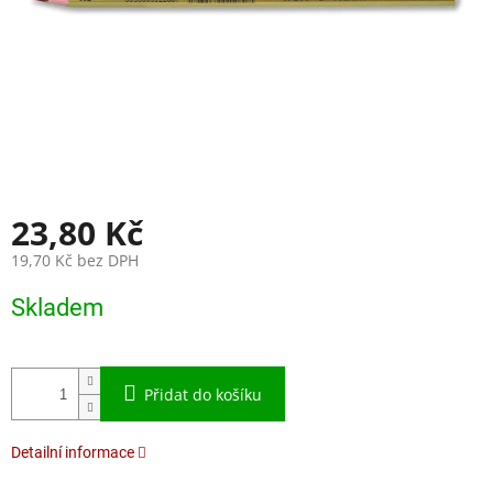
23,80 Kč
19,70 Kč bez DPH
Měrná
Skladem
cena:
Přidat do košíku
Detailní informace